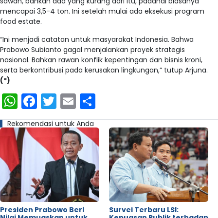
sawah, bahkan ada yang kurang dari itu, padahal biasanya
mencapai 3,5-4 ton. Ini setelah mulai ada eksekusi program
food estate.
“Ini menjadi catatan untuk masyarakat Indonesia. Bahwa
Prabowo Subianto gagal menjalankan proyek strategis
nasional. Bahkan rawan konflik kepentingan dan bisnis kroni,
serta berkontribusi pada kerusakan lingkungan,” tutup Arjuna.
(*)
WhatsApp
Facebook
Twitter
Email
Share
Rekomendasi untuk Anda
Presiden Prabowo Beri
Survei Terbaru LSI:
Nilai Memuaskan untuk
Kepuasan Publik terhadap