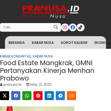
Search for:
BERANDA
KABAR NUSA
SOROT KALBAR
EKONOMI 
KABAR KOMUNITAS
,
KABAR NUSA
Food Estate Mangkrak, GMNI
Pertanyakan Kinerja Menhan
Prabowo
pranusa.id
May 21, 2023