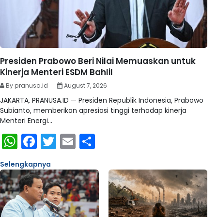
Presiden Prabowo Beri Nilai Memuaskan untuk
Kinerja Menteri ESDM Bahlil
By pranusa.id
August 7, 2026
JAKARTA, PRANUSA.ID — Presiden Republik Indonesia, Prabowo
Subianto, memberikan apresiasi tinggi terhadap kinerja
Menteri Energi…
WhatsApp
Facebook
Twitter
Email
Share
Selengkapnya