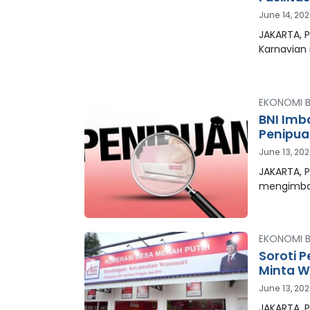
June 14, 20
JAKARTA, 
Karnavia
EKONOMI B
BNI Imb
Penipua
June 13, 20
JAKARTA, P
mengimb
EKONOMI B
Soroti 
Minta W
June 13, 20
JAKARTA, P