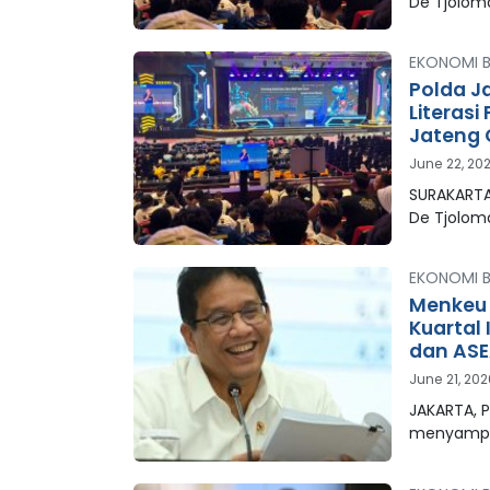
De Tjolo
EKONOMI B
Polda J
Literasi
Jateng 
June 22, 20
SURAKARTA
De Tjolo
EKONOMI B
Menkeu 
Kuartal 
dan AS
June 21, 20
JAKARTA, 
menyampa