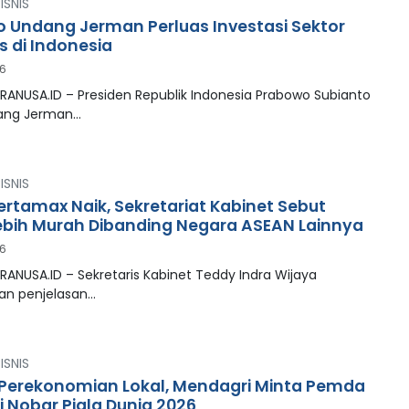
ISNIS
 Undang Jerman Perluas Investasi Sektor
s di Indonesia
26
RANUSA.ID – Presiden Republik Indonesia Prabowo Subianto
ng Jerman…
ISNIS
ertamax Naik, Sekretariat Kabinet Sebut
ebih Murah Dibanding Negara ASEAN Lainnya
26
RANUSA.ID – Sekretaris Kabinet Teddy Indra Wijaya
n penjelasan…
ISNIS
Perekonomian Lokal, Mendagri Minta Pemda
si Nobar Piala Dunia 2026