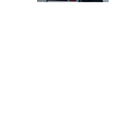
EKONOMI B
HKTI Nil
Ganda b
Daerah
June 6, 202
JAKARTA, 
memandan
EKONOMI B
Nilai T
per Dola
June 4, 202
JAKARTA, P
Serikat…
EKONOMI B