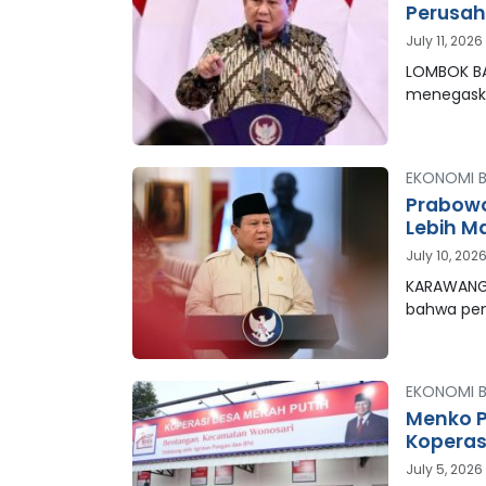
Perusah
July 11, 2026
LOMBOK BA
menegask
EKONOMI B
Prabowo
Lebih M
July 10, 202
KARAWANG,
bahwa pe
EKONOMI B
Menko P
Koperas
July 5, 2026