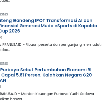
madoe…
ISNIS
ateng Gandeng IPOT Transformasi AI dan
 Finansial Generasi Muda eSports di Kapolda
Cup 2026
26
, PRANUSA.ID – Ribuan peserta dan pengunjung memadati
madoe…
ISNIS
Purbaya Sebut Pertumbuhan Ekonomi RI
I Capai 5,61 Persen, Kalahkan Negara G20
EAN
26
PRANUSA.ID – Menteri Keuangan Purbaya Yudhi Sadewa
ikan bahwa…