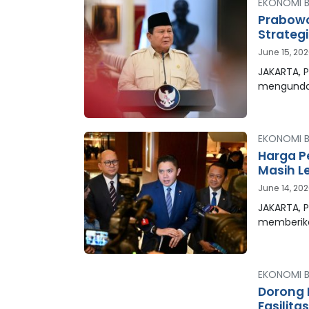
EKONOMI B
Prabowo
Strategi
June 15, 20
JAKARTA, P
mengunda
EKONOMI B
Harga P
Masih L
June 14, 20
JAKARTA, P
memberika
EKONOMI B
Dorong 
Fasilita