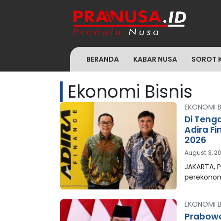
BERANDA
KABAR NUSA
SOROT 
Ekonomi Bisnis
EKONOMI B
Di Teng
Adira F
2026
August 3, 2
JAKARTA, P
perekonom
EKONOMI B
Prabowo