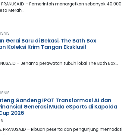
 PRANUSA.ID – Pemerintah menargetkan sebanyak 40.000
Desa Merah…
ISNIS
 Gerai Baru di Bekasi, The Bath Box
an Koleksi Krim Tangan Eksklusif
RANUSA.ID – Jenama perawatan tubuh lokal The Bath Box…
ISNIS
ateng Gandeng IPOT Transformasi AI dan
 Finansial Generasi Muda eSports di Kapolda
Cup 2026
26
, PRANUSA.ID – Ribuan peserta dan pengunjung memadati