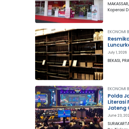
MAKASSAR,
Koperasi 
EKONOMI B
Resmikan
Luncurk
July 1, 2026
BEKASI, P
EKONOMI B
Polda J
Literasi
Jateng 
June 23, 20
SURAKARTA