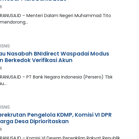
26
PRANUSA.ID – Menteri Dalam Negeri Muhammad Tito
n mendorong…
ISNIS
au Nasabah BNIdirect Waspadai Modus
n Berkedok Verifikasi Akun
26
RANUSA.ID – PT Bank Negara Indonesia (Persero) Tbk
au…
ISNIS
Perekrutan Pengelola KDMP, Komisi VI DPR
arga Desa Diprioritaskan
26
RANUSA.ID – Komisi VI Dewan Perwakilan Rakyat Republik