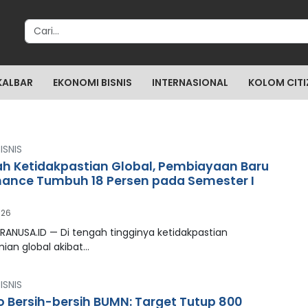
Search for:
KALBAR
EKONOMI BISNIS
INTERNASIONAL
KOLOM CITI
ISNIS
ah Ketidakpastian Global, Pembiayaan Baru
inance Tumbuh 18 Persen pada Semester I
026
RANUSA.ID — Di tengah tingginya ketidakpastian
ian global akibat…
ISNIS
 Bersih-bersih BUMN: Target Tutup 800