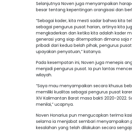
Selanjutnya Noven juga menyampaikan harapan 
besar tentang kepentingan orangisasi dan be
“Sebagai kader, kita mesti sadar bahwa kita tel
sebagai pengurus pusat harian, artinya kita ju
mengkaderkan dan ketika kita adalah kader mari
generasi yang siap ditempatkan dimana saja me
pribadi dari kedua belah pihak, pengurus pus
upayakan penyatuan,” katanya.
Pada kesempatan ini, Noven juga menepis angg
menjadi pengurus pusat. Ia pun lantas menc
wilayah.
“Saya mau menyampaikan secara khusus beb
memiliki kualitas sebagai pengurus pusat kare
XIV Kalimantan Barat masa bakti 2020-2022. So
menilai,” ucapnya.
Noven Honarius pun mengucapkan terima kas
selama ia menjabat sembari menyampaikan
kesalahan yang telah dilakukan secara sengaja