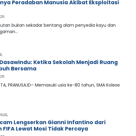
ya Peradaban Manusia Akibat Eksploitasi
026
tan bukan sekadar bentang alam penyedia kayu dan
agaman…
A
Dasawindu: Ketika Sekolah Menjadi Ruang
buh Bersama
026
A, PRANUSA.ID– Memasuki usia ke-80 tahun, SMA Kolese
ONAL
cam Lengserkan Gianni Infantino dari
n FIFA Lewat Mosi Tidak Percaya