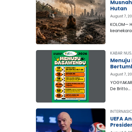
Musnahn
Hutan
August 7, 2
KOLOM— Hu
keanekar
KABAR NUS
Menuju 
Bertum
August 7, 2
YOGYAKART
De Britto…
INTERNASI
UEFA An
Preside