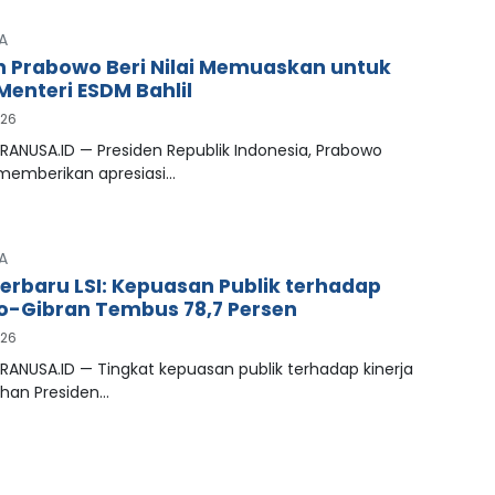
A
n Prabowo Beri Nilai Memuaskan untuk
Menteri ESDM Bahlil
026
RANUSA.ID — Presiden Republik Indonesia, Prabowo
 memberikan apresiasi…
A
Terbaru LSI: Kepuasan Publik terhadap
-Gibran Tembus 78,7 Persen
026
RANUSA.ID — Tingkat kepuasan publik terhadap kinerja
han Presiden…