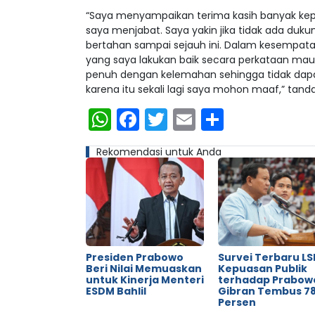
“Saya menyampaikan terima kasih banyak ke
saya menjabat. Saya yakin jika tidak ada duku
bertahan sampai sejauh ini. Dalam kesempata
yang saya lakukan baik secara perkataan ma
penuh dengan kelemahan sehingga tidak dapat 
karena itu sekali lagi saya mohon maaf,” tand
WhatsApp
Facebook
Twitter
Email
Share
Rekomendasi untuk Anda
Presiden Prabowo
Survei Terbaru LSI
Beri Nilai Memuaskan
Kepuasan Publik
untuk Kinerja Menteri
terhadap Prabow
ESDM Bahlil
Gibran Tembus 78
Persen