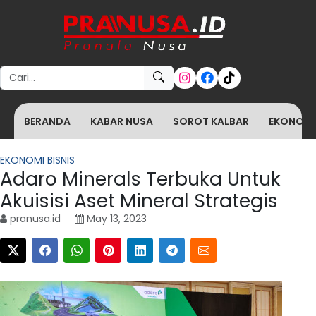
Search for:
BERANDA
KABAR NUSA
SOROT KALBAR
EKONOMI 
EKONOMI BISNIS
Adaro Minerals Terbuka Untuk
Akuisisi Aset Mineral Strategis
pranusa.id
May 13, 2023