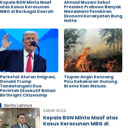
Kepala BGN Minta Maaf
Ahmad Muzani Sebut
atas Kasus Keracunan
Presiden Prabowo Banyak
MBG di Berbagai Daerah
Mendalami Pemikiran
Ekonomi Kerakyatan Bung
Hatta
Perketat Aturan Imigrasi,
Tiupan Angin Kencang
Donald Trump
Picu Kebakaran Gunung
Tandatangani Dua
Bromo Kian Meluas
Perintah Eksekutif Batasi
Birthright Citizenship
Berita Lainnya
KABAR NUSA
Kepala BGN Minta Maaf atas
Kasus Keracunan MBG di