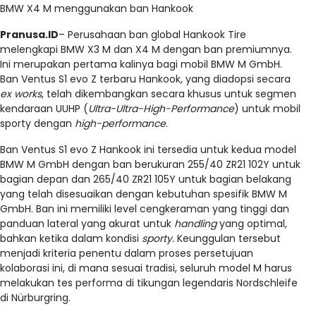
BMW X4 M menggunakan ban Hankook
Pranusa.ID
– Perusahaan ban global Hankook Tire
melengkapi BMW X3 M dan X4 M dengan ban premiumnya.
Ini merupakan pertama kalinya bagi mobil BMW M GmbH.
Ban Ventus S1 evo Z terbaru Hankook, yang diadopsi secara
ex works
, telah dikembangkan secara khusus untuk segmen
kendaraan UUHP (
Ultra-Ultra-High-Performance
) untuk mobil
sporty dengan
high-performance
.
Ban Ventus S1 evo Z Hankook ini tersedia untuk kedua model
BMW M GmbH dengan ban berukuran 255/40 ZR21 102Y untuk
bagian depan dan 265/40 ZR21 105Y untuk bagian belakang
yang telah disesuaikan dengan kebutuhan spesifik BMW M
GmbH. Ban ini memiliki level cengkeraman yang tinggi dan
panduan lateral yang akurat untuk
handling
yang optimal,
bahkan ketika dalam kondisi
sporty.
Keunggulan tersebut
menjadi kriteria penentu dalam proses persetujuan
kolaborasi ini, di mana sesuai tradisi, seluruh model M harus
melakukan tes performa di tikungan legendaris Nordschleife
di Nürburgring.