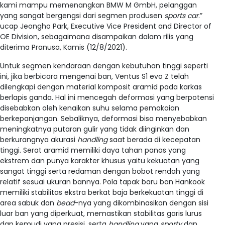
kami mampu memenangkan BMW M GmbH, pelanggan
yang sangat bergengsi dari segmen produsen
sports car
.”
ucap Jeongho Park, Executive Vice President and Director of
OE Division, sebagaimana disampaikan dalam rilis yang
diterima Pranusa, Kamis (12/8/2021).
Untuk segmen kendaraan dengan kebutuhan tinggi seperti
ini, jika berbicara mengenai ban, Ventus S1 evo Z telah
dilengkapi dengan material komposit aramid pada karkas
berlapis ganda. Hal ini mencegah deformasi yang berpotensi
disebabkan oleh kenaikan suhu selama pemakaian
berkepanjangan. Sebaliknya, deformasi bisa menyebabkan
meningkatnya putaran gulir yang tidak diinginkan dan
berkurangnya akurasi
handling
saat berada di kecepatan
tinggi. Serat aramid memiliki daya tahan panas yang
ekstrem dan punya karakter khusus yaitu kekuatan yang
sangat tinggi serta redaman dengan bobot rendah yang
relatif sesuai ukuran bannya. Pola tapak baru ban Hankook
memiliki stabilitas ekstra berkat baja berkekuatan tinggi di
area sabuk dan
bead
-nya yang dikombinasikan dengan sisi
luar ban yang diperkuat, memastikan stabilitas garis lurus
dan kemudi yang presisi, serta
handling
yang
sporty
dan