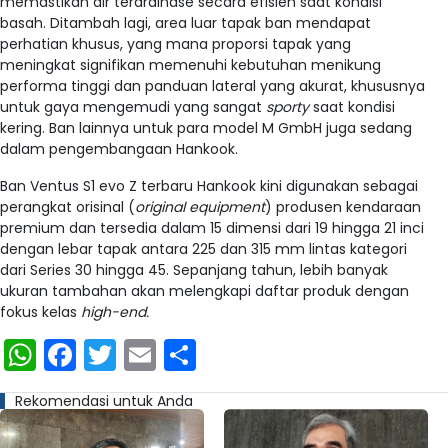
memastikan air terdrainase secara efisien saat kondisi
basah. Ditambah lagi, area luar tapak ban mendapat
perhatian khusus, yang mana proporsi tapak yang
meningkat signifikan memenuhi kebutuhan menikung
performa tinggi dan panduan lateral yang akurat, khususnya
untuk gaya mengemudi yang sangat
sporty
saat kondisi
kering. Ban lainnya untuk para model M GmbH juga sedang
dalam pengembangaan Hankook.
Ban Ventus S1 evo Z terbaru Hankook kini digunakan sebagai
perangkat orisinal (
original equipment
) produsen kendaraan
premium dan tersedia dalam 15 dimensi dari 19 hingga 21 inci
dengan lebar tapak antara 225 dan 315 mm lintas kategori
dari Series 30 hingga 45. Sepanjang tahun, lebih banyak
ukuran tambahan akan melengkapi daftar produk dengan
fokus kelas
high-end.
WhatsApp
Facebook
Twitter
Email
Share
Rekomendasi untuk Anda