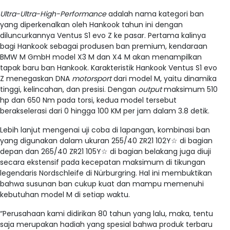
Ultra-Ultra-High-Performance
adalah nama kategori ban
yang diperkenalkan oleh Hankook tahun ini dengan
diluncurkannya Ventus S1 evo Z ke pasar. Pertama kalinya
bagi Hankook sebagai produsen ban premium, kendaraan
BMW M GmbH model X3 M dan X4 M akan menampilkan
tapak baru ban Hankook. Karakteristik Hankook Ventus S1 evo
Z menegaskan DNA
motorsport
dari model M, yaitu dinamika
tinggi, kelincahan, dan presisi. Dengan
output
maksimum 510
hp dan 650 Nm pada torsi, kedua model tersebut
berakselerasi dari 0 hingga 100 KM per jam dalam 3.8 detik.
Lebih lanjut mengenai uji coba di lapangan, kombinasi ban
yang digunakan dalam ukuran 255/40 ZR21 102Y☆ di bagian
depan dan 265/40 ZR21 105Y☆ di bagian belakang juga diuji
secara ekstensif pada kecepatan maksimum di tikungan
legendaris Nordschleife di Nürburgring. Hal ini membuktikan
bahwa susunan ban cukup kuat dan mampu memenuhi
kebutuhan model M di setiap waktu.
“Perusahaan kami didirikan 80 tahun yang lalu, maka, tentu
saja merupakan hadiah yang spesial bahwa produk terbaru