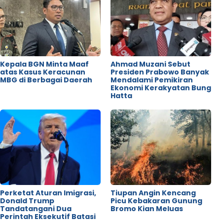
Kepala BGN Minta Maaf
Ahmad Muzani Sebut
atas Kasus Keracunan
Presiden Prabowo Banyak
MBG di Berbagai Daerah
Mendalami Pemikiran
Ekonomi Kerakyatan Bung
Hatta
Perketat Aturan Imigrasi,
Tiupan Angin Kencang
Donald Trump
Picu Kebakaran Gunung
Tandatangani Dua
Bromo Kian Meluas
Perintah Eksekutif Batasi