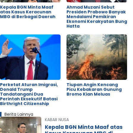
Kepala BGN Minta Maaf
Ahmad Muzani Sebut
atas Kasus Keracunan
Presiden Prabowo Banyak
MBG di Berbagai Daerah
Mendalami Pemikiran
Ekonomi Kerakyatan Bung
Hatta
Perketat Aturan Imigrasi,
Tiupan Angin Kencang
Donald Trump
Picu Kebakaran Gunung
Tandatangani Dua
Bromo Kian Meluas
Perintah Eksekutif Batasi
Birthright Citizenship
Berita Lainnya
KABAR NUSA
Kepala BGN Minta Maaf atas