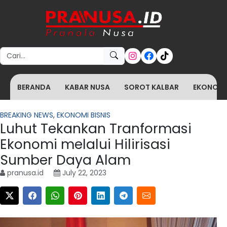
Search for:
BERANDA
KABAR NUSA
SOROT KALBAR
EKONOMI 
BREAKING NEWS
,
EKONOMI BISNIS
Luhut Tekankan Tranformasi
Ekonomi melalui Hilirisasi
Sumber Daya Alam
pranusa.id
July 22, 2023