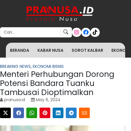
Search for:
BERANDA
KABAR NUSA
SOROT KALBAR
EKONOMI 
BREAKING NEWS
,
EKONOMI BISNIS
Menteri Perhubungan Dorong
Potensi Bandara Tuanku
Tambusai Dioptimalkan
pranusa.id
May 6, 2024