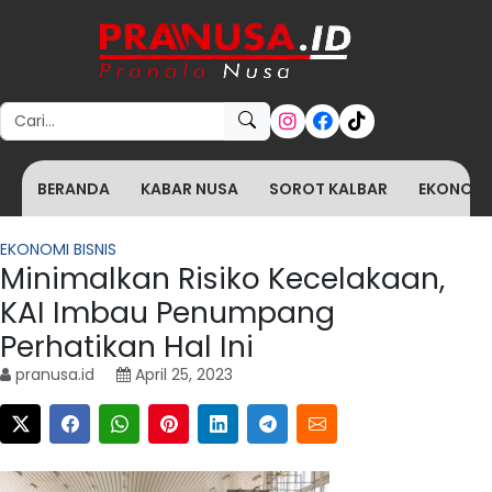
Search for:
BERANDA
KABAR NUSA
SOROT KALBAR
EKONOMI 
EKONOMI BISNIS
Minimalkan Risiko Kecelakaan,
KAI Imbau Penumpang
Perhatikan Hal Ini
pranusa.id
April 25, 2023