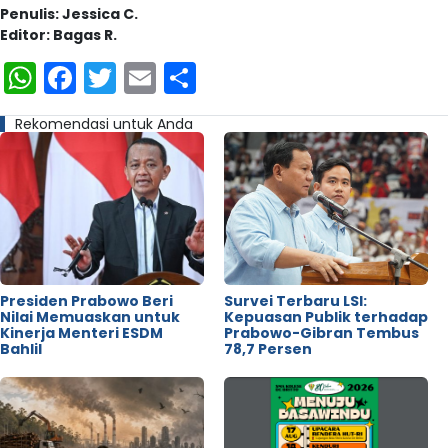
Penulis: Jessica C.
Editor: Bagas R.
WhatsApp
Facebook
Twitter
Email
Share
Rekomendasi untuk Anda
Presiden Prabowo Beri
Survei Terbaru LSI:
Nilai Memuaskan untuk
Kepuasan Publik terhadap
Kinerja Menteri ESDM
Prabowo-Gibran Tembus
Bahlil
78,7 Persen