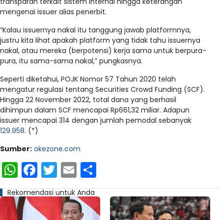
transparan terkait sistem internal hingga keterangan
mengenai issuer alias penerbit.
“Kalau issuernya nakal itu tanggung jawab platformnya,
justru kita lihat apakah platform yang tidak tahu issuernya
nakal, atau mereka (berpotensi) kerja sama untuk berpura-
pura, itu sama-sama nakal,” pungkasnya.
Seperti diketahui, POJK Nomor 57 Tahun 2020 telah
mengatur regulasi tentang Securities Crowd Funding (SCF).
Hingga 22 November 2022, total dana yang berhasil
dihimpun dalam SCF mencapai Rp661,32 miliar. Adapun
issuer mencapai 314 dengan jumlah pemodal sebanyak
129.958
. (*)
Sumber:
okezone.com
WhatsApp
Facebook
Twitter
Email
Share
Rekomendasi untuk Anda