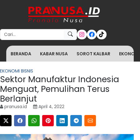
Search for:
BERANDA
KABAR NUSA
SOROT KALBAR
EKONOMI 
EKONOMI BISNIS
Sektor Manufaktur Indonesia
Menguat, Pemulihan Terus
Berlanjut
pranusa.id
April 4, 2022