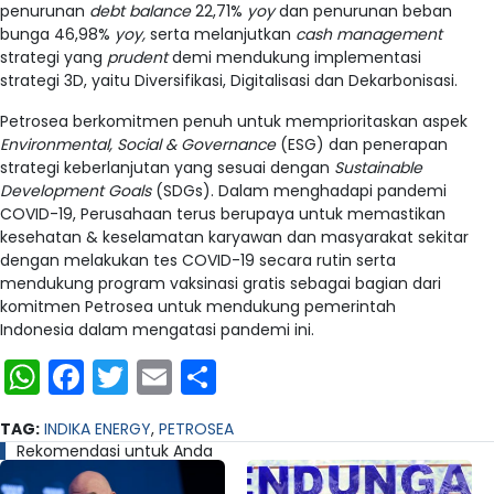
penurunan
debt balance
22,71%
yoy
dan penurunan beban
bunga 46,98%
yoy,
serta melanjutkan
cash management
strategi yang
prudent
demi mendukung implementasi
strategi 3D, yaitu Diversifikasi, Digitalisasi dan Dekarbonisasi.
Petrosea berkomitmen penuh untuk memprioritaskan aspek
Environmental, Social & Governance
(ESG) dan penerapan
strategi keberlanjutan yang sesuai dengan
Sustainable
Development Goals
(SDGs). Dalam menghadapi pandemi
COVID-19, Perusahaan terus berupaya untuk memastikan
kesehatan & keselamatan karyawan dan masyarakat sekitar
dengan melakukan tes COVID-19 secara rutin serta
mendukung program vaksinasi gratis sebagai bagian dari
komitmen Petrosea untuk mendukung pemerintah
Indonesia dalam mengatasi pandemi ini.
WhatsApp
Facebook
Twitter
Email
Share
TAG:
INDIKA ENERGY
,
PETROSEA
Rekomendasi untuk Anda