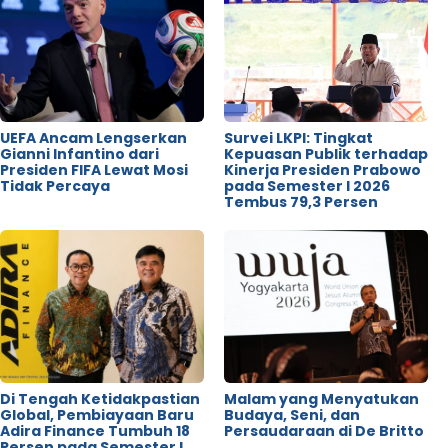
UEFA Ancam Lengserkan
Survei LKPI: Tingkat
Gianni Infantino dari
Kepuasan Publik terhadap
Presiden FIFA Lewat Mosi
Kinerja Presiden Prabowo
Tidak Percaya
pada Semester I 2026
Tembus 79,3 Persen
Di Tengah Ketidakpastian
Malam yang Menyatukan
Global, Pembiayaan Baru
Budaya, Seni, dan
Adira Finance Tumbuh 18
Persaudaraan di De Britto
Persen pada Semester I