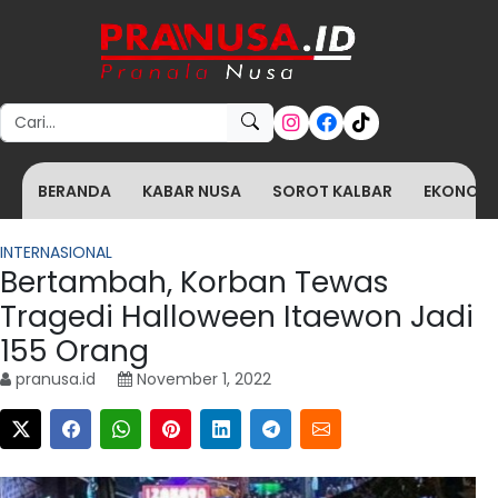
Search for:
BERANDA
KABAR NUSA
SOROT KALBAR
EKONOMI 
INTERNASIONAL
Bertambah, Korban Tewas
Tragedi Halloween Itaewon Jadi
155 Orang
pranusa.id
November 1, 2022