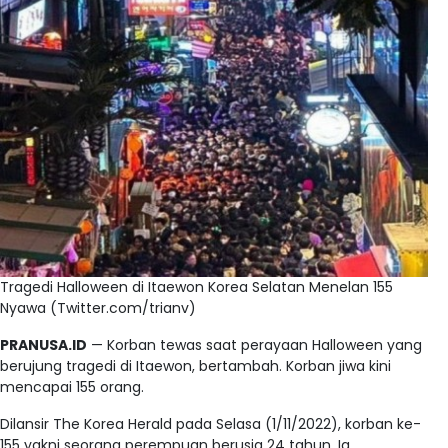
Tragedi Halloween di Itaewon Korea Selatan Menelan 155
Nyawa (Twitter.com/trianv)
PRANUSA.ID
— Korban tewas saat perayaan Halloween yang
berujung tragedi di Itaewon, bertambah. Korban jiwa kini
mencapai 155 orang.
Dilansir The Korea Herald pada Selasa (1/11/2022), korban ke-
155 yakni seorang perempuan berusia 24 tahun. Ia