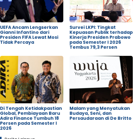
UEFA Ancam Lengserkan
Survei LKPI: Tingkat
Gianni Infantino dari
Kepuasan Publik terhadap
Presiden FIFA Lewat Mosi
Kinerja Presiden Prabowo
Tidak Percaya
pada Semester I 2026
Tembus 79,3 Persen
Di Tengah Ketidakpastian
Malam yang Menyatukan
Global, Pembiayaan Baru
Budaya, Seni, dan
Adira Finance Tumbuh 18
Persaudaraan di De Britto
Persen pada Semester I
2026