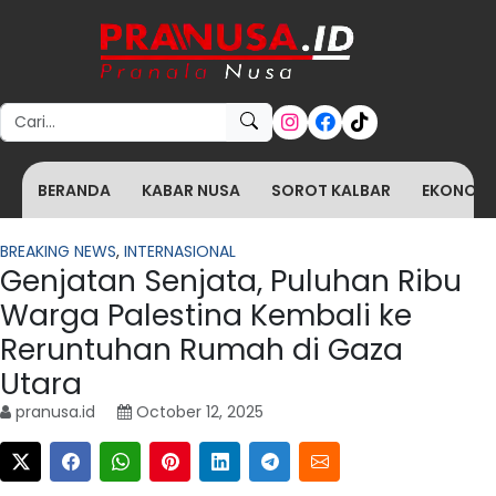
Search for:
BERANDA
KABAR NUSA
SOROT KALBAR
EKONOMI 
BREAKING NEWS
,
INTERNASIONAL
Genjatan Senjata, Puluhan Ribu
Warga Palestina Kembali ke
Reruntuhan Rumah di Gaza
Utara
pranusa.id
October 12, 2025