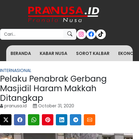
Search for:
BERANDA
KABAR NUSA
SOROT KALBAR
EKONOMI 
INTERNASIONAL
Pelaku Penabrak Gerbang
Masjidil Haram Makkah
Ditangkap
pranusa.id
October 31, 2020