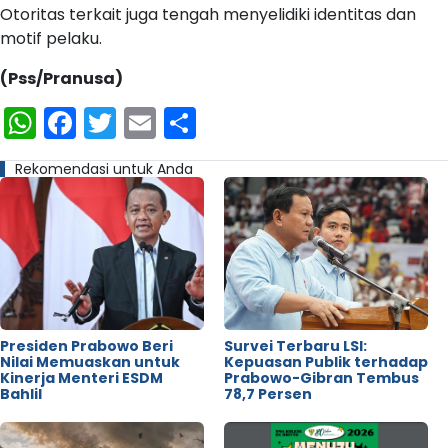
Otoritas terkait juga tengah menyelidiki identitas dan
motif pelaku.
(Pss/Pranusa)
WhatsApp
Facebook
Twitter
Email
Share
Rekomendasi untuk Anda
Presiden Prabowo Beri
Survei Terbaru LSI:
Nilai Memuaskan untuk
Kepuasan Publik terhadap
Kinerja Menteri ESDM
Prabowo-Gibran Tembus
Bahlil
78,7 Persen