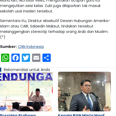
Murid lain, Nicholas Velez, mengatakan ucapan guru itu
mengejutkan seisi kelas. Zubi juga dilaporkan tak masuk
sekolah usai insiden tersebut.
Sementara itu, Direktur eksekutif Dewan Hubungan Amerika-
Islam atau CAIR, Salaedin Maksut, tindakan tersebut
melanggengkan stereotip terhadap orang Arab dan Muslim.
(*)
Sumber:
CNN Indonesia
WhatsApp
Facebook
Twitter
Email
Share
Rekomendasi untuk Anda
Presiden Prabowo
Kepala BGN Minta Maaf