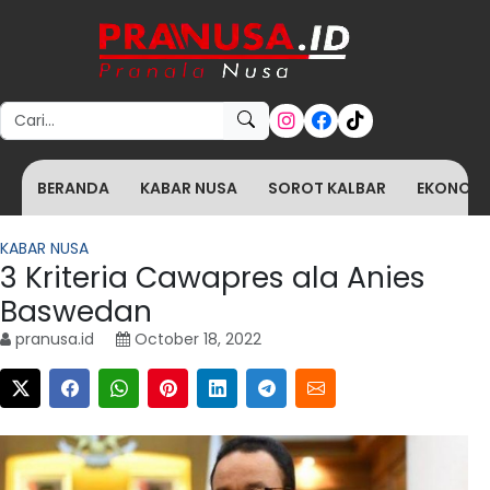
Search for:
BERANDA
KABAR NUSA
SOROT KALBAR
EKONOMI 
KABAR NUSA
3 Kriteria Cawapres ala Anies
Baswedan
pranusa.id
October 18, 2022