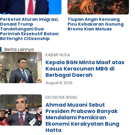
Perketat Aturan Imigrasi,
Tiupan Angin Kencang
Donald Trump
Picu Kebakaran Gunung
Tandatangani Dua
Bromo Kian Meluas
Perintah Eksekutif Batasi
Birthright Citizenship
Berita Lainnya
KABAR NUSA
Kepala BGN Minta Maaf atas
Kasus Keracunan MBG di
Berbagai Daerah
August 8, 2026
EKONOMI BISNIS
Ahmad Muzani Sebut
Presiden Prabowo Banyak
Mendalami Pemikiran
Ekonomi Kerakyatan Bung
Hatta