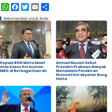
WhatsApp
Facebook
Twitter
Email
Share
Rekomendasi untuk Anda
Kepala BGN Minta Maaf
Ahmad Muzani Sebut
atas Kasus Keracunan
Presiden Prabowo Banyak
MBG di Berbagai Daerah
Mendalami Pemikiran
Ekonomi Kerakyatan Bung
Hatta