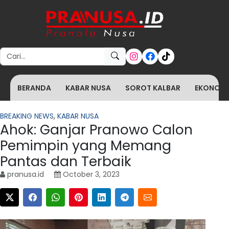
Search for:
BERANDA
KABAR NUSA
SOROT KALBAR
EKONOMI 
BREAKING NEWS
,
KABAR NUSA
Ahok: Ganjar Pranowo Calon
Pemimpin yang Memang
Pantas dan Terbaik
pranusa.id
October 3, 2023