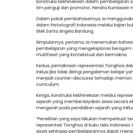
konstruksi kebhinekaan dalam pembelajaran s
tim penguji dan promotor, Hendra Kurniawan 
Dalam pokok pembahasannya, ia menggunakan 
dalam historiografi Indonesia melalui kajian b
SMA Santa Angela Bandung.
Simpulannya, pertama, ia menemukan bahwa 
pembelajaran yang mengeksplorasi beragam s
multifaset yang kontekstual dan bermakna.
Kedua, pemaknaan representasi Tionghoa dala
inklusi jika tidak diiringi pengalaman belajar 
menjadi counter-discourse terhadap memori 
curriculum.
Ketiga, konstruksi kebhinekaan melalui repr
sejarah yang memberdayakan siswa secara eksplo
mengarah pada pendidikan sejarah yang inklus
“Penelitian yang saya lakukan memperkuat teor
representasi Tionghoa di buku teks Indonesia
siswa sehingga pembelajarannya dapat menguat