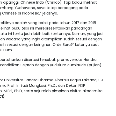
dipanggil Chinese Indo (Chindo). Tapi kalau melihat
o Bambang Yudhoyono, saya tetap berpegang pada
hinese di Indonesia,” jelasnya.
litinya adalah yang terbit pada tahun 2017 dan 2018
elihat buku teks ini merepresentasikan pandangan
aka ini tentu jauh lebih baik kontennya. Namun, yang jadi
akah wacana yang ingin ditampilkan sudah sesuai dengan
asih sesuai dengan keinginan Orde Baru?” katanya saat
M. Hum.
ertahankan disertasi tersebut, promovendus Hendra
 Pendidikan Sejarah dengan yudisium cumlaude (pujian)
or Universitas Sanata Dharma Albertus Bagus Laksana, S.J.
rma Prof. Ir. Sudi Mungkasi, Ph.D., dan Dekan FKIP
m, M.Ed., Ph.D, serta sejumlah pimpinan civitas akademika
CI)