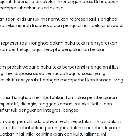
ejarah Indonesia di sekolah menengah atas. Di hadapan
mempertahankan disertasinya.
teori kritis untuk menemukan representasi Tionghoa
uku teks sejarah Indonesia dan pengalaman belajar siswa di
representasi Tionghoa dalam buku teks mensyaratkan
umber belajar agar tercipta pengalaman belajar
m praktik wacana buku teks berpotensi mengalami ilusi
yang mendisposisi siswa terhadap kognisi sosial yang
kolektif masyarakat dengan memperhatikan konsep living
esentasi Tionghoa membutuhkan formulasi pembelajaran
ratif, dialogis, tanggap zaman, reflektif kritis, dan
if untuk penguatan integrasi bangsa.
i yang pernah ada bahwa telah terjadi ilusi inklusi dalam
. Untuk itu, dibutuhkan peran guru dalam memberdayakan
kan nilai-nilai kebhinekaan dan kulturalisme. Ini