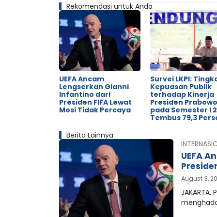
Rekomendasi untuk Anda
UEFA Ancam
Survei LKPI: Tingk
Lengserkan Gianni
Kepuasan Publik
Infantino dari
terhadap Kinerja
Presiden FIFA Lewat
Presiden Prabow
Mosi Tidak Percaya
pada Semester I 
Tembus 79,3 Pers
Berita Lainnya
INTERNASI
UEFA An
Preside
August 3, 2
JAKARTA, P
menghada