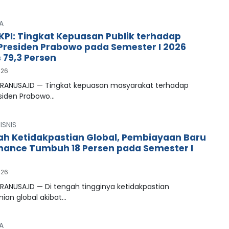
A
LKPI: Tingkat Kepuasan Publik terhadap
 Presiden Prabowo pada Semester I 2026
79,3 Persen
026
PRANUSA.ID — Tingkat kepuasan masyarakat terhadap
esiden Prabowo…
ISNIS
ah Ketidakpastian Global, Pembiayaan Baru
inance Tumbuh 18 Persen pada Semester I
026
RANUSA.ID — Di tengah tingginya ketidakpastian
ian global akibat…
A