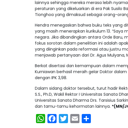
lainnya sehingga mereka merasa lebih nyaman 
peraturan yang dikeluarkan di era Pak Susil
Tionghoa yang dimaksud sebagai orang-orang C
Hendra menegaskan bahwa buku teks yang dite
yang masih menerapkan kurikulum 13. “Saya m
negara. Jika dibandingkan antara Orde Baru, m
fokus sorotan dalam penelitian ini adalah ap
yang diinginkan pada reformasi atau justru m
menjawab pertanyaan dari Dr. Agus Mulyana, 
Berkat disertasi dan kemampuan dalam memp
Kurniawan berhasil meraih gelar Doktor dalam
dengan IPK 3,98.
Dalam sidang doktor tersebut, turut hadir Rekt
S.S., Ph.D, Wakil Rektor I Universitas Sanata Dha
Universitas Sanata Dharma Drs. Tarsisius Sarki
dan tamu-tamu kehormatan lainnya.
*(MN/J
WhatsApp
Facebook
Twitter
Email
Share