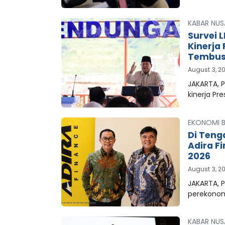
KABAR NUS
Survei 
Kinerja
Tembus 
August 3, 2
JAKARTA, 
kinerja Pr
EKONOMI B
Di Teng
Adira F
2026
August 3, 2
JAKARTA, P
perekonom
KABAR NUS