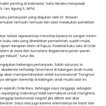
emakin penting di Indonesia,” kata Hendra menjawab
. Leo Agung S., M.Pd.
satu pertanyaan yang diajukan oleh Dr. Wawan
nemukan temuan-temuan lain saat melakukan penelitian
bar terkait representasi minoritas karena ini sangat minim
 buku teks yang diterbitkan pemerintah, sudah mulai
ajaan-kerajaan Islam di Papua. Padahal buku teks di Orde
Islam di Jawa dan Sumatera. Bagaimana peran-peran
 inklusif,” tutur dia.
 mengajukan beberapa pertanyaan. Salah satunya, ia
 akademisi terhadap fenomena di kalangan anak muda
etap akan mempertahankan istilah konvensional ‘Tionghoa’
a dengan stereotip di kalangan anak muda saat ini.
an sejarah Orde Baru. Sehingga saya tanggapi, sebagian
un sepanjang maknanya tidak bermaksud untuk menghina,
anggap berkonotasi negatif jika dilihat dari akar
eberatan. Saya rasa juga karena orientasinya ke barat dan