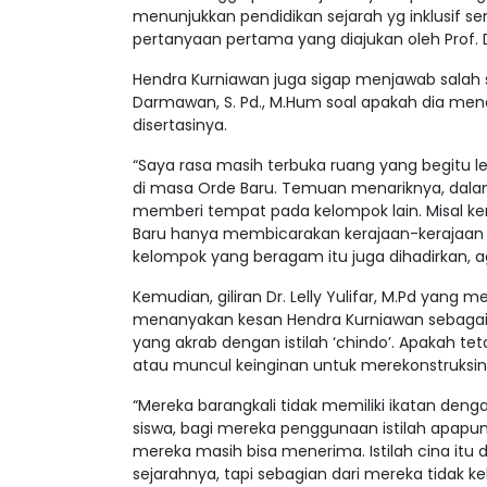
menunjukkan pendidikan sejarah yg inklusif s
pertanyaan pertama yang diajukan oleh Prof. Dr
Hendra Kurniawan juga sigap menjawab salah 
Darmawan, S. Pd., M.Hum soal apakah dia me
disertasinya.
“Saya rasa masih terbuka ruang yang begitu le
di masa Orde Baru. Temuan menariknya, dalam
memberi tempat pada kelompok lain. Misal ker
Baru hanya membicarakan kerajaan-kerajaan 
kelompok yang beragam itu juga dihadirkan, agar
Kemudian, giliran Dr. Lelly Yulifar, M.Pd yang
menanyakan kesan Hendra Kurniawan sebagai
yang akrab dengan istilah ‘chindo’. Apakah t
atau muncul keinginan untuk merekonstruksiny
“Mereka barangkali tidak memiliki ikatan deng
siswa, bagi mereka penggunaan istilah apap
mereka masih bisa menerima. Istilah cina itu di
sejarahnya, tapi sebagian dari mereka tidak k