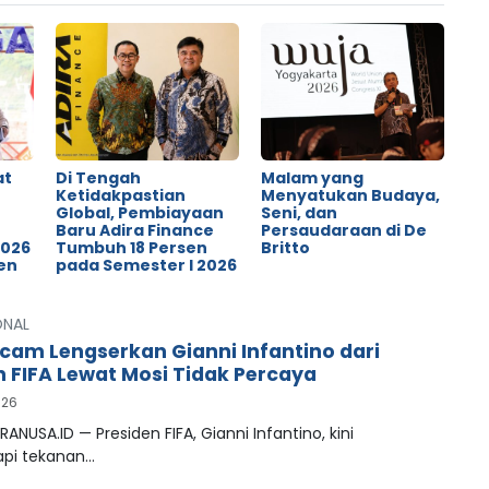
at
Di Tengah
Malam yang
Ketidakpastian
Menyatukan Budaya,
Global, Pembiayaan
Seni, dan
o
Baru Adira Finance
Persaudaraan di De
2026
Tumbuh 18 Persen
Britto
en
pada Semester I 2026
ONAL
cam Lengserkan Gianni Infantino dari
n FIFA Lewat Mosi Tidak Percaya
026
RANUSA.ID — Presiden FIFA, Gianni Infantino, kini
pi tekanan…