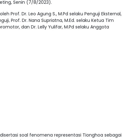
ting, Senin (7/8/2023).
leh Prof. Dr. Leo Agung S., M.Pd selaku Penguji Eksternal,
ji, Prof. Dr. Nana Supriatna, M.Ed. selaku Ketua Tim
omotor, dan Dr. Lelly Yulifar, M.Pd selaku Anggota
sertasi soal fenomena representasi Tionghoa sebagai