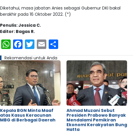
Diketahui, masa jabatan Anies sebagai Gubernur DKI bakal
berakhir pada 16 Oktober 2022. (*)
Penulis: Jessica C.
Editor: Bagas R.
WhatsApp
Facebook
Twitter
Email
Share
Rekomendasi untuk Anda
Kepala BGN Minta Maaf
Ahmad Muzani Sebut
atas Kasus Keracunan
Presiden Prabowo Banyak
MBG di Berbagai Daerah
Mendalami Pemikiran
Ekonomi Kerakyatan Bung
Hatta