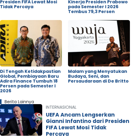
Presiden FIFA Lewat Mosi
Kinerja Presiden Prabowo
Tidak Percaya
pada Semester I 2026
Tembus 79,3 Persen
Di Tengah Ketidakpastian
Malam yang Menyatukan
Global, Pembiayaan Baru
Budaya, Seni, dan
Adira Finance Tumbuh 18
Persaudaraan di De Britto
Persen pada Semester I
2026
Berita Lainnya
INTERNASIONAL
UEFA Ancam Lengserkan
Gianni Infantino dari Presiden
FIFA Lewat Mosi Tidak
Percaya