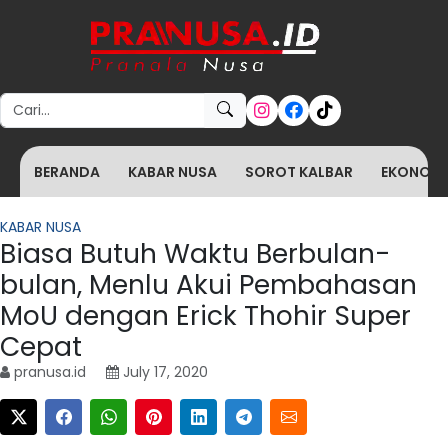
Search for:
BERANDA
KABAR NUSA
SOROT KALBAR
EKONOMI 
KABAR NUSA
Biasa Butuh Waktu Berbulan-
bulan, Menlu Akui Pembahasan
MoU dengan Erick Thohir Super
Cepat
pranusa.id
July 17, 2020