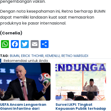
pengembangan vaksin.
Dengan nota kesepahaman ini, Retno berharap BUMN
dapat memiliki landasan kuat saat memasarkan
produknya ke pasar internasional.
(Cornelia)
WhatsApp
Facebook
Twitter
Email
Share
TAG:
BUMN
,
ERICK THOHIR
,
KEMENLU
,
RETNO MARSUDI
Rekomendasi untuk Anda
UEFA Ancam Lengserkan
Survei LKPI: Tingkat
Gianni Infantino dari
Kepuasan Publik terhadap