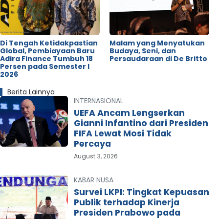
Di Tengah Ketidakpastian
Malam yang Menyatukan
Global, Pembiayaan Baru
Budaya, Seni, dan
Adira Finance Tumbuh 18
Persaudaraan di De Britto
Persen pada Semester I
2026
Berita Lainnya
INTERNASIONAL
UEFA Ancam Lengserkan
Gianni Infantino dari Presiden
FIFA Lewat Mosi Tidak
Percaya
August 3, 2026
KABAR NUSA
Survei LKPI: Tingkat Kepuasan
Publik terhadap Kinerja
Presiden Prabowo pada