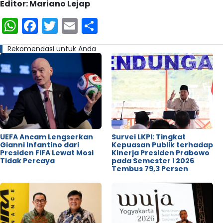
Editor: Mariano Lejap
WhatsApp
Facebook
Twitter
Email
Share
Rekomendasi untuk Anda
UEFA Ancam Lengserkan
Survei LKPI: Tingkat
Gianni Infantino dari
Kepuasan Publik terhadap
Presiden FIFA Lewat Mosi
Kinerja Presiden Prabowo
Tidak Percaya
pada Semester I 2026
Tembus 79,3 Persen