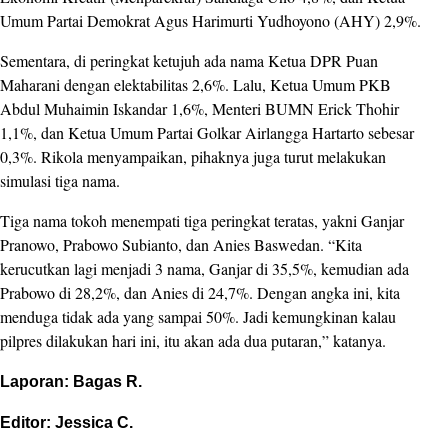
Umum Partai Demokrat Agus Harimurti Yudhoyono (AHY) 2,9%.
Sementara, di peringkat ketujuh ada nama Ketua DPR Puan
Maharani dengan elektabilitas 2,6%. Lalu, Ketua Umum PKB
Abdul Muhaimin Iskandar 1,6%, Menteri BUMN Erick Thohir
1,1%, dan Ketua Umum Partai Golkar Airlangga Hartarto sebesar
0,3%. Rikola menyampaikan, pihaknya juga turut melakukan
simulasi tiga nama.
Tiga nama tokoh menempati tiga peringkat teratas, yakni Ganjar
Pranowo, Prabowo Subianto, dan Anies Baswedan. “Kita
kerucutkan lagi menjadi 3 nama, Ganjar di 35,5%, kemudian ada
Prabowo di 28,2%, dan Anies di 24,7%. Dengan angka ini, kita
menduga tidak ada yang sampai 50%. Jadi kemungkinan kalau
pilpres dilakukan hari ini, itu akan ada dua putaran,” katanya.
Laporan: Bagas R.
Editor: Jessica C.