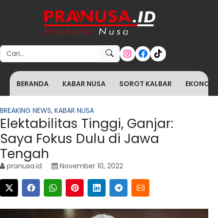
Search for:
BERANDA
KABAR NUSA
SOROT KALBAR
EKONOMI 
BREAKING NEWS
,
KABAR NUSA
Elektabilitas Tinggi, Ganjar:
Saya Fokus Dulu di Jawa
Tengah
pranusa.id
November 10, 2022