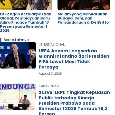
Di Tengah Ketidakpastian
Malam yang Menyatukan
Global, Pembiayaan Baru
Budaya, Seni, dan
Adira Finance Tumbuh 18
Persaudaraan di De Britto
Persen pada Semester I
2026
Berita Lainnya
INTERNASIONAL
UEFA Ancam Lengserkan
Gianni Infantino dari Presiden
FIFA Lewat Mosi Tidak
Percaya
August 3, 2026
KABAR NUSA
Survei LKPI: Tingkat Kepuasan
Publik terhadap Kinerja
Presiden Prabowo pada
Semester I 2026 Tembus 79,3
Persen