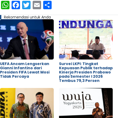
WhatsApp
Facebook
Twitter
Email
Share
Rekomendasi untuk Anda
UEFA Ancam Lengserkan
Survei LKPI: Tingkat
Gianni Infantino dari
Kepuasan Publik terhadap
Presiden FIFA Lewat Mosi
Kinerja Presiden Prabowo
Tidak Percaya
pada Semester I 2026
Tembus 79,3 Persen