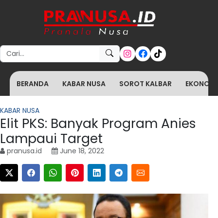
Search for:
BERANDA
KABAR NUSA
SOROT KALBAR
EKONOMI 
KABAR NUSA
Elit PKS: Banyak Program Anies
Lampaui Target
pranusa.id
June 18, 2022