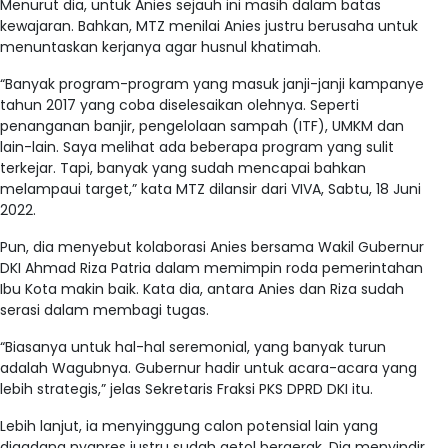
Menurut dia, untuk Anies sejauh ini masih dalam batas
kewajaran. Bahkan, MTZ menilai Anies justru berusaha untuk
menuntaskan kerjanya agar husnul khatimah.
“Banyak program-program yang masuk janji-janji kampanye
tahun 2017 yang coba diselesaikan olehnya. Seperti
penanganan banjir, pengelolaan sampah (ITF), UMKM dan
lain-lain. Saya melihat ada beberapa program yang sulit
terkejar. Tapi, banyak yang sudah mencapai bahkan
melampaui target,” kata MTZ dilansir dari VIVA, Sabtu, 18 Juni
2022.
Pun, dia menyebut kolaborasi Anies bersama Wakil Gubernur
DKI Ahmad Riza Patria dalam memimpin roda pemerintahan
Ibu Kota makin baik. Kata dia, antara Anies dan Riza sudah
serasi dalam membagi tugas.
“Biasanya untuk hal-hal seremonial, yang banyak turun
adalah Wagubnya. Gubernur hadir untuk acara-acara yang
lebih strategis,” jelas Sekretaris Fraksi PKS DPRD DKI itu.
Lebih lanjut, ia menyinggung calon potensial lain yang
digadang nyapres justru sudah getol bergerak. Dia menyindir