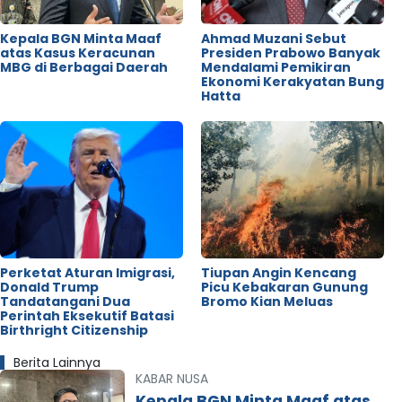
Kepala BGN Minta Maaf
Ahmad Muzani Sebut
atas Kasus Keracunan
Presiden Prabowo Banyak
MBG di Berbagai Daerah
Mendalami Pemikiran
Ekonomi Kerakyatan Bung
Hatta
Perketat Aturan Imigrasi,
Tiupan Angin Kencang
Donald Trump
Picu Kebakaran Gunung
Tandatangani Dua
Bromo Kian Meluas
Perintah Eksekutif Batasi
Birthright Citizenship
Berita Lainnya
KABAR NUSA
Kepala BGN Minta Maaf atas