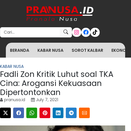
Search for:
BERANDA
KABAR NUSA
SOROT KALBAR
EKONOMI 
KABAR NUSA
Fadli Zon Kritik Luhut soal TKA
Cina: Arogansi Kekuasaan
Dipertontonkan
pranusa.id
July 7, 2021