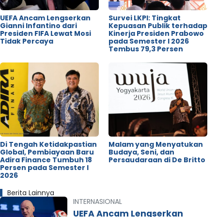
UEFA Ancam Lengserkan
Survei LKPI: Tingkat
Gianni Infantino dari
Kepuasan Publik terhadap
Presiden FIFA Lewat Mosi
Kinerja Presiden Prabowo
Tidak Percaya
pada Semester I 2026
Tembus 79,3 Persen
Di Tengah Ketidakpastian
Malam yang Menyatukan
Global, Pembiayaan Baru
Budaya, Seni, dan
Adira Finance Tumbuh 18
Persaudaraan di De Britto
Persen pada Semester I
2026
Berita Lainnya
INTERNASIONAL
UEFA Ancam Lengserkan