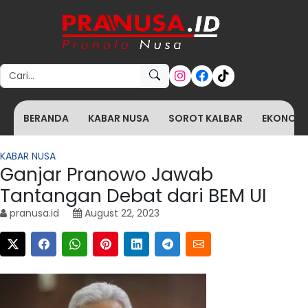
Search for:
BERANDA
KABAR NUSA
SOROT KALBAR
EKONOMI 
KABAR NUSA
Ganjar Pranowo Jawab
Tantangan Debat dari BEM UI
pranusa.id
August 22, 2023