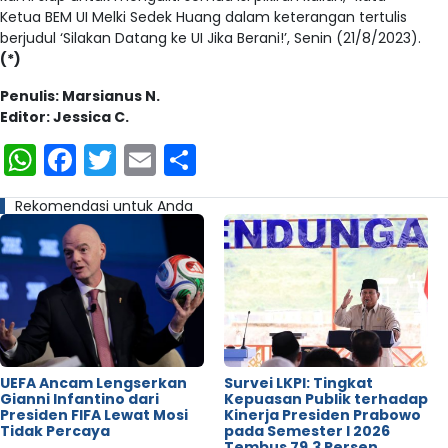
Ketua BEM UI Melki Sedek Huang dalam keterangan tertulis
berjudul ‘Silakan Datang ke UI Jika Berani!’, Senin (21/8/2023).
(*)
Penulis: Marsianus N.
Editor: Jessica C.
WhatsApp
Facebook
Twitter
Email
Share
Rekomendasi untuk Anda
UEFA Ancam Lengserkan
Survei LKPI: Tingkat
Gianni Infantino dari
Kepuasan Publik terhadap
Presiden FIFA Lewat Mosi
Kinerja Presiden Prabowo
Tidak Percaya
pada Semester I 2026
Tembus 79,3 Persen