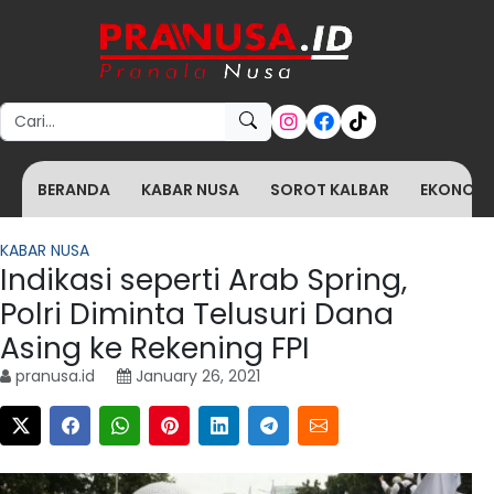
Search for:
BERANDA
KABAR NUSA
SOROT KALBAR
EKONOMI 
KABAR NUSA
Indikasi seperti Arab Spring,
Polri Diminta Telusuri Dana
Asing ke Rekening FPI
pranusa.id
January 26, 2021