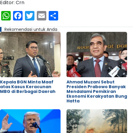
Editor: Crn
WhatsApp
Facebook
Twitter
Email
Share
Rekomendasi untuk Anda
Kepala BGN Minta Maaf
Ahmad Muzani Sebut
atas Kasus Keracunan
Presiden Prabowo Banyak
MBG di Berbagai Daerah
Mendalami Pemikiran
Ekonomi Kerakyatan Bung
Hatta