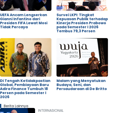
UEFA Ancam Lengserkan
Survei LKPI: Tingkat
Gianni Infantino dari
Kepuasan Publik terhadap
Presiden FIFA Lewat Mosi
Kinerja Presiden Prabowo
Tidak Percaya
pada Semester I 2026
Tembus 79,3 Persen
Di Tengah Ketidakpastian
Malam yang Menyatukan
Global, Pembiayaan Baru
Budaya, Seni, dan
Adira Finance Tumbuh 18
Persaudaraan di De Britto
Persen pada Semester I
2026
Berita Lainnya
INTERNASIONAL