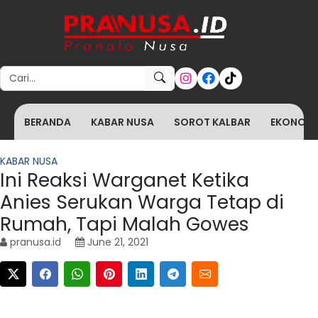
Search for:
BERANDA
KABAR NUSA
SOROT KALBAR
EKONOMI 
KABAR NUSA
Ini Reaksi Warganet Ketika
Anies Serukan Warga Tetap di
Rumah, Tapi Malah Gowes
pranusa.id
June 21, 2021