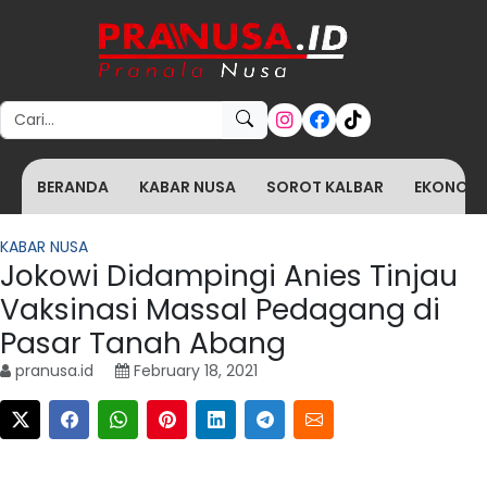
Search for:
BERANDA
KABAR NUSA
SOROT KALBAR
EKONOMI 
KABAR NUSA
Jokowi Didampingi Anies Tinjau
Vaksinasi Massal Pedagang di
Pasar Tanah Abang
pranusa.id
February 18, 2021