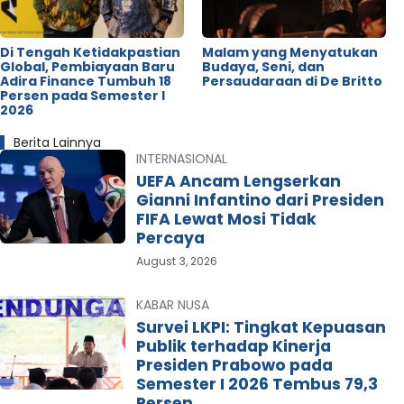
Di Tengah Ketidakpastian
Malam yang Menyatukan
Global, Pembiayaan Baru
Budaya, Seni, dan
Adira Finance Tumbuh 18
Persaudaraan di De Britto
Persen pada Semester I
2026
Berita Lainnya
INTERNASIONAL
UEFA Ancam Lengserkan
Gianni Infantino dari Presiden
FIFA Lewat Mosi Tidak
Percaya
August 3, 2026
KABAR NUSA
Survei LKPI: Tingkat Kepuasan
Publik terhadap Kinerja
Presiden Prabowo pada
Semester I 2026 Tembus 79,3
Persen