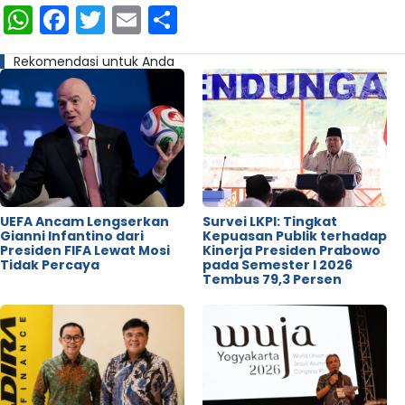
WhatsApp
Facebook
Twitter
Email
Share
Rekomendasi untuk Anda
UEFA Ancam Lengserkan
Survei LKPI: Tingkat
Gianni Infantino dari
Kepuasan Publik terhadap
Presiden FIFA Lewat Mosi
Kinerja Presiden Prabowo
Tidak Percaya
pada Semester I 2026
Tembus 79,3 Persen