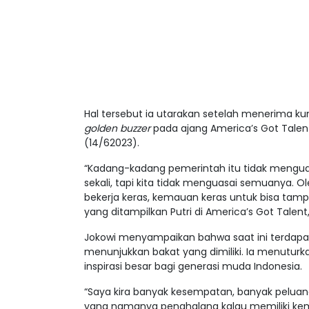
Hal tersebut ia utarakan setelah menerima kunj
golden buzzer
pada ajang America’s Got Talent
(14/62023).
“Kadang-kadang pemerintah itu tidak menguas
sekali, tapi kita tidak menguasai semuanya. Ol
bekerja keras, kemauan keras untuk bisa tamp
yang ditampilkan Putri di America’s Got Talent
Jokowi menyampaikan bahwa saat ini terdap
menunjukkan bakat yang dimiliki. Ia menutur
inspirasi besar bagi generasi muda Indonesia.
“Saya kira banyak kesempatan, banyak peluang
yang namanya penghalang kalau memiliki kem