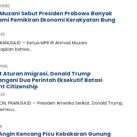
ISNIS
uzani Sebut Presiden Prabowo Banyak
mi Pemikiran Ekonomi Kerakyatan Bung
026
PRANUSA.ID — Ketua MPR RI Ahmad Muzani
apkan bahwa…
ONAL
t Aturan Imigrasi, Donald Trump
ngani Dua Perintah Eksekutif Batasi
ht Citizenship
026
N, PRANUSA.ID — Presiden Amerika Serikat, Donald Trump,
memicu…
A
Angin Kencang Picu Kebakaran Gunung