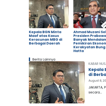
Kepala BGN Minta
Ahmad Muzani Se
Maaf atas Kasus
Presiden Prabow
Keracunan MBG di
Banyak Mendala
Berbagai Daerah
Pemikiran Ekono
Kerakyatan Bung
Hatta
Berita Lainnya
KABAR NUS
Kepala 
di Berb
August 8, 2
JAKARTA, P
secara…