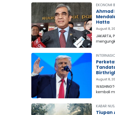
EKONOMI B
Ahmad M
Mendala
Hatta
August 8, 2
JAKARTA, 
mengungk
INTERNASI
Perketa
Tandata
Birthrig
August 8, 2
WASHINGTO
kembali 
KABAR NUS
Tiupan 