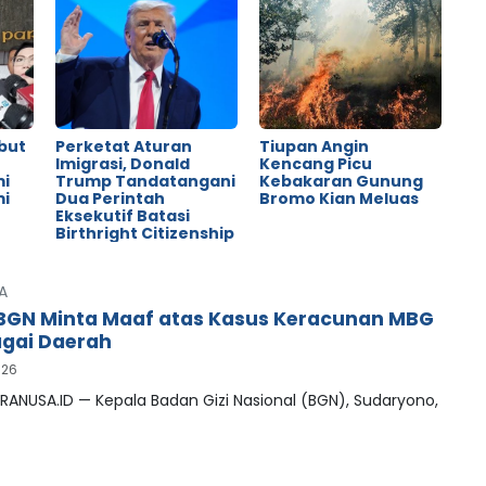
but
Perketat Aturan
Tiupan Angin
o
Imigrasi, Donald
Kencang Picu
mi
Trump Tandatangani
Kebakaran Gunung
mi
Dua Perintah
Bromo Kian Meluas
Eksekutif Batasi
Birthright Citizenship
A
BGN Minta Maaf atas Kasus Keracunan MBG
agai Daerah
026
RANUSA.ID — Kepala Badan Gizi Nasional (BGN), Sudaryono,