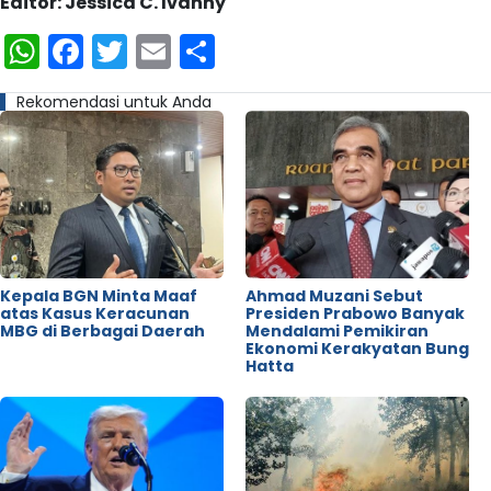
Editor: Jessica C. Ivanny
WhatsApp
Facebook
Twitter
Email
Share
Rekomendasi untuk Anda
Kepala BGN Minta Maaf
Ahmad Muzani Sebut
atas Kasus Keracunan
Presiden Prabowo Banyak
MBG di Berbagai Daerah
Mendalami Pemikiran
Ekonomi Kerakyatan Bung
Hatta