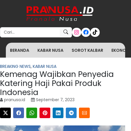
Search for:
BERANDA
KABAR NUSA
SOROT KALBAR
EKONOMI 
BREAKING NEWS
,
KABAR NUSA
Kemenag Wajibkan Penyedia
Katering Haji Pakai Produk
Indonesia
pranusa.id
September 7, 2023