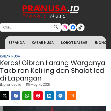
Search for:
BERANDA
KABAR NUSA
SOROT KALBAR
EKONOMI 
KABAR NUSA
Keras! Gibran Larang Warganya
Takbiran Keliling dan Shalat Ied
di Lapangan
pranusa.id
May 4, 2021