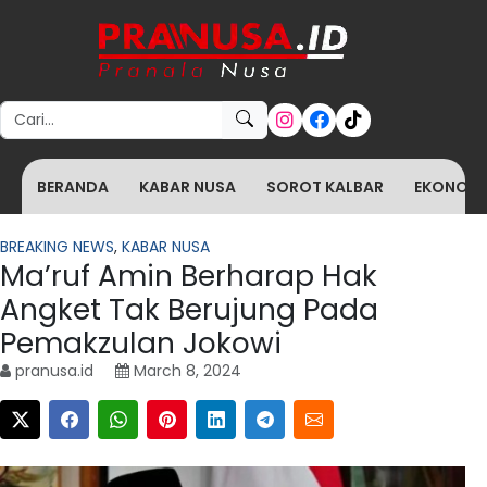
Search for:
BERANDA
KABAR NUSA
SOROT KALBAR
EKONOMI 
BREAKING NEWS
,
KABAR NUSA
Ma’ruf Amin Berharap Hak
Angket Tak Berujung Pada
Pemakzulan Jokowi
pranusa.id
March 8, 2024