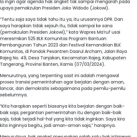
Ia ingin agar agenda hak angket tak sampai mengarah pada
upaya pemakzulan Presiden Joko Widodo (Jokowi).
“Tentu saja saya tidak tahu itu ya, itu urusannya DPR. Dan
saya harapkan tidak sejauh itu, tidak sampai ke sana
(pemakzulan Presiden Jokowi),” kata Wapres Ma’ruf usai
meresmikan 525 BLK Komunitas Program Bantuan
Pembangunan Tahun 2023 dan Festival Kemandirian BLK
Komunitas, di Pondok Pesantren Daarul Archam, Jalan Raya
Rajeg No. 49, Desa Tanjakan, Kecamatan Rajeg, Kabupaten
Tangerang, Provinsi Banten, Kamis (07/03/2024).
Menurutnya, yang terpenting saat ini adalah mengawal
proses transisi pemerintahan agar berjalan dengan aman,
lancar, dan demokratis sebagaimana pada pemilu-pemilu
sebelumnya.
“Kita harapkan seperti biasanya kita berjalan dengan baik-
baik saja, pergantian pemerintahan itu dengan baik-baik
saja, tidak terjadi hal-hal yang kita tidak inginkan. Saya kira
kita inginnya begitu, jadi aman-aman saja,” harapnya.
Menurutnya, hak angket merupakan salah satu hak istimewa