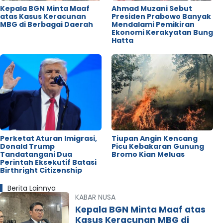
Kepala BGN Minta Maaf
Ahmad Muzani Sebut
atas Kasus Keracunan
Presiden Prabowo Banyak
MBG di Berbagai Daerah
Mendalami Pemikiran
Ekonomi Kerakyatan Bung
Hatta
Perketat Aturan Imigrasi,
Tiupan Angin Kencang
Donald Trump
Picu Kebakaran Gunung
Tandatangani Dua
Bromo Kian Meluas
Perintah Eksekutif Batasi
Birthright Citizenship
Berita Lainnya
KABAR NUSA
Kepala BGN Minta Maaf atas
Kasus Keracunan MBG di