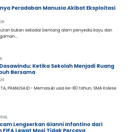
ya Peradaban Manusia Akibat Eksploitasi
026
tan bukan sekadar bentang alam penyedia kayu dan
agaman…
A
Dasawindu: Ketika Sekolah Menjadi Ruang
buh Bersama
026
A, PRANUSA.ID– Memasuki usia ke-80 tahun, SMA Kolese
ONAL
cam Lengserkan Gianni Infantino dari
n FIFA Lewat Mosi Tidak Percaya