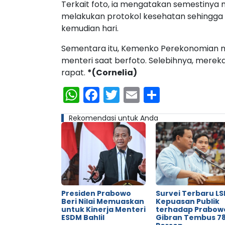
Terkait foto, ia mengatakan semestinya 
melakukan protokol kesehatan sehingga 
kemudian hari.
Sementara itu, Kemenko Perekonomian m
menteri saat berfoto. Selebihnya, mere
rapat.
*(Cornelia)
WhatsApp
Facebook
Twitter
Email
Share
Rekomendasi untuk Anda
Presiden Prabowo
Survei Terbaru LSI
Beri Nilai Memuaskan
Kepuasan Publik
untuk Kinerja Menteri
terhadap Prabow
ESDM Bahlil
Gibran Tembus 78