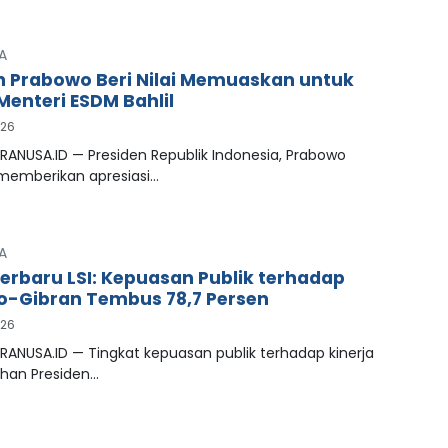
A
n Prabowo Beri Nilai Memuaskan untuk
Menteri ESDM Bahlil
026
RANUSA.ID — Presiden Republik Indonesia, Prabowo
 memberikan apresiasi…
A
Terbaru LSI: Kepuasan Publik terhadap
-Gibran Tembus 78,7 Persen
026
RANUSA.ID — Tingkat kepuasan publik terhadap kinerja
han Presiden…