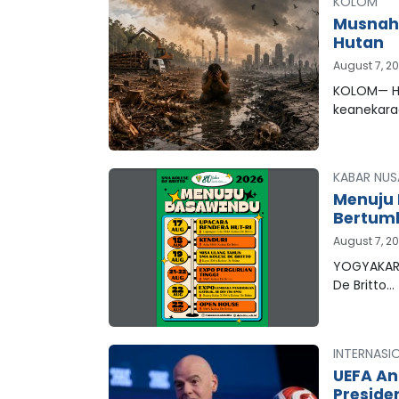
KOLOM
Musnahn
Hutan
August 7, 2
KOLOM— Hu
keanekar
KABAR NUS
Menuju 
Bertum
August 7, 2
YOGYAKART
De Britto…
INTERNASI
UEFA An
Preside