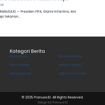
026
RANUSA.ID — Presiden FIFA, Gianni Infantino, kini
pi tekanan…
Kategori Berita
Kabar Nusa
Ekonomi Bisnis
Sorot Kalbar
Kolom Citizen
Internasional
Kabar Komunitas
© 2025 Pranusa.ID. All Rights Reserved.
Design by Pranusa.ID