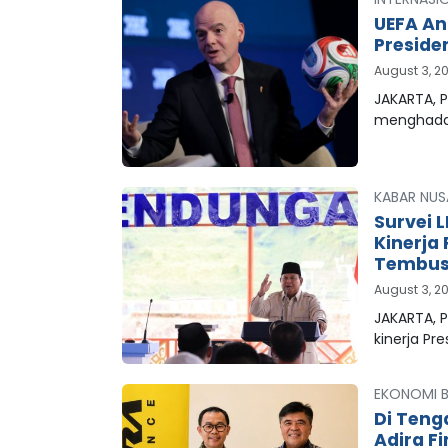
UEFA An
Preside
August 3, 2
JAKARTA, P
menghada
KABAR NUS
Survei 
Kinerja
Tembus 
August 3, 2
JAKARTA, 
kinerja Pr
EKONOMI B
Di Teng
Adira F