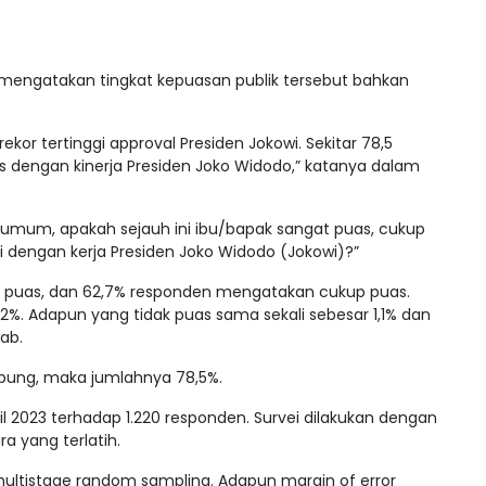
 mengatakan tingkat kepuasan publik tersebut bahkan
 rekor tertinggi approval Presiden Jokowi. Sekitar 78,5
s dengan kinerja Presiden Joko Widodo,” katanya dalam
 umum, apakah sejauh ini ibu/bapak sangat puas, cukup
i dengan kerja Presiden Joko Widodo (Jokowi)?”
t puas, dan 62,7% responden mengatakan cukup puas.
2%. Adapun yang tidak puas sama sekali sebesar 1,1% dan
ab.
abung, maka jumlahnya 78,5%.
April 2023 terhadap 1.220 responden. Survei dilakukan dengan
 yang terlatih.
ultistage random sampling. Adapun margin of error