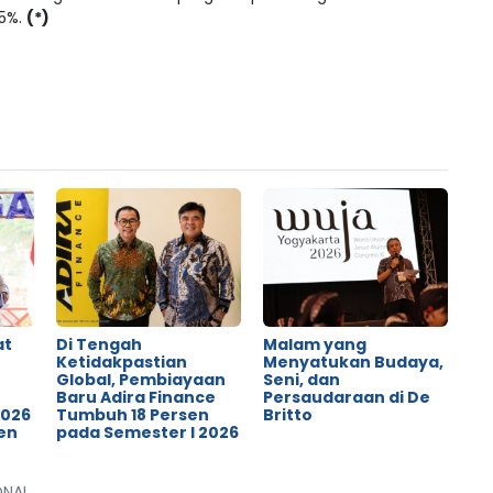
95%.
(*)
at
Di Tengah
Malam yang
Ketidakpastian
Menyatukan Budaya,
Global, Pembiayaan
Seni, dan
o
Baru Adira Finance
Persaudaraan di De
2026
Tumbuh 18 Persen
Britto
en
pada Semester I 2026
ONAL