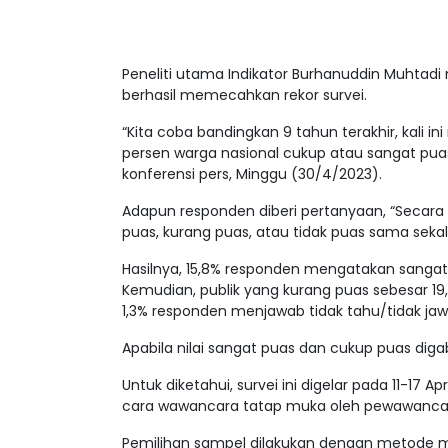
Peneliti utama Indikator Burhanuddin Muhtadi
berhasil memecahkan rekor survei.
“Kita coba bandingkan 9 tahun terakhir, kali ini
persen warga nasional cukup atau sangat pua
konferensi pers, Minggu (30/4/2023).
Adapun responden diberi pertanyaan, “Secara
puas, kurang puas, atau tidak puas sama sekal
Hasilnya, 15,8% responden mengatakan sanga
Kemudian, publik yang kurang puas sebesar 19,
1,3% responden menjawab tidak tahu/tidak jaw
Apabila nilai sangat puas dan cukup puas dig
Untuk diketahui, survei ini digelar pada 11-17 
cara wawancara tatap muka oleh pewawancara
Pemilihan sampel dilakukan dengan metode m