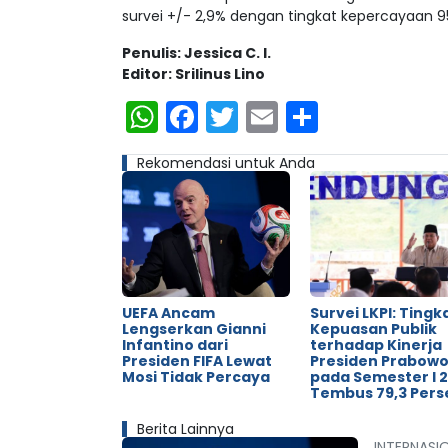
survei +/- 2,9% dengan tingkat kepercayaan 
Penulis: Jessica C. I.
Editor: Srilinus Lino
WhatsApp
Facebook
Twitter
Email
Share
Rekomendasi untuk Anda
UEFA Ancam
Survei LKPI: Tingk
Lengserkan Gianni
Kepuasan Publik
Infantino dari
terhadap Kinerja
Presiden FIFA Lewat
Presiden Prabow
Mosi Tidak Percaya
pada Semester I 
Tembus 79,3 Pers
Berita Lainnya
INTERNASI