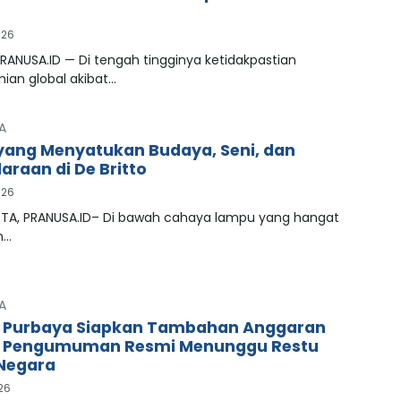
026
RANUSA.ID — Di tengah tingginya ketidakpastian
ian global akibat…
A
ang Menyatukan Budaya, Seni, dan
araan di De Britto
026
A, PRANUSA.ID– Di bawah cahaya lampu yang hangat
n…
A
 Purbaya Siapkan Tambahan Anggaran
, Pengumuman Resmi Menunggu Restu
Negara
026