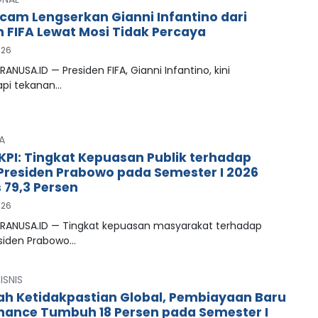
cam Lengserkan Gianni Infantino dari
n FIFA Lewat Mosi Tidak Percaya
026
RANUSA.ID — Presiden FIFA, Gianni Infantino, kini
pi tekanan…
A
LKPI: Tingkat Kepuasan Publik terhadap
 Presiden Prabowo pada Semester I 2026
79,3 Persen
026
PRANUSA.ID — Tingkat kepuasan masyarakat terhadap
esiden Prabowo…
ISNIS
ah Ketidakpastian Global, Pembiayaan Baru
inance Tumbuh 18 Persen pada Semester I