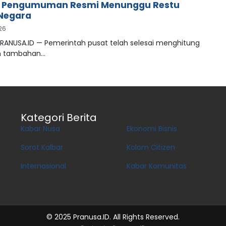
, Pengumuman Resmi Menunggu Restu
Negara
026
PRANUSA.ID — Pemerintah pusat telah selesai menghitung
n tambahan…
Kategori Berita
Kabar Nusa
Ekonomi Bisnis
Sorot Kalbar
Kolom Citizen
Internasional
Kabar Komunitas
© 2025 Pranusa.ID. All Rights Reserved.