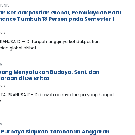
ISNIS
ah Ketidakpastian Global, Pembiayaan Baru
inance Tumbuh 18 Persen pada Semester I
026
RANUSA.ID — Di tengah tingginya ketidakpastian
ian global akibat…
A
ang Menyatukan Budaya, Seni, dan
araan di De Britto
026
A, PRANUSA.ID– Di bawah cahaya lampu yang hangat
n…
A
 Purbaya Siapkan Tambahan Anggaran