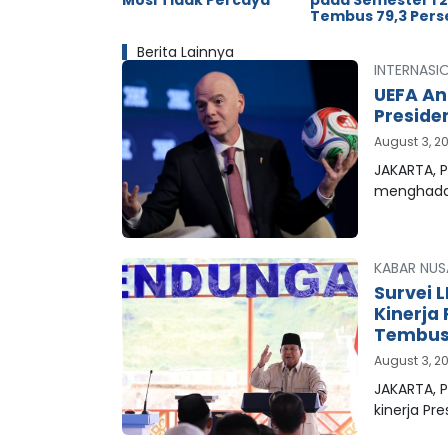
Mosi Tidak Percaya
pada Semester I 
Tembus 79,3 Pers
Berita Lainnya
INTERNASI
UEFA An
Preside
August 3, 2
JAKARTA, P
menghada
KABAR NUS
Survei 
Kinerja
Tembus 
August 3, 2
JAKARTA, 
kinerja Pr