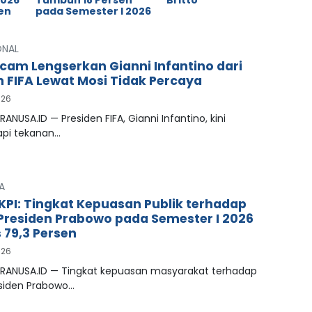
2026
Tumbuh 18 Persen
Britto
en
pada Semester I 2026
ONAL
cam Lengserkan Gianni Infantino dari
n FIFA Lewat Mosi Tidak Percaya
026
RANUSA.ID — Presiden FIFA, Gianni Infantino, kini
pi tekanan…
A
LKPI: Tingkat Kepuasan Publik terhadap
 Presiden Prabowo pada Semester I 2026
79,3 Persen
026
PRANUSA.ID — Tingkat kepuasan masyarakat terhadap
esiden Prabowo…