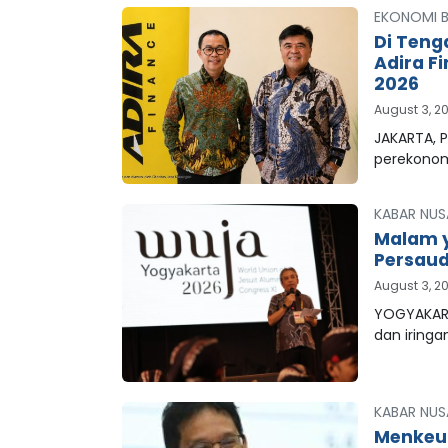
EKONOMI B
Di Teng
Adira F
2026
August 3, 2
JAKARTA, P
perekonom
KABAR NUS
Malam y
Persaud
August 3, 2
YOGYAKART
dan iringa
KABAR NUS
Menkeu