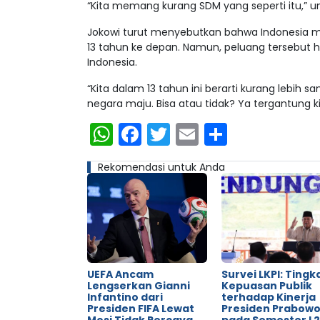
“Kita memang kurang SDM yang seperti itu,” 
Jokowi turut menyebutkan bahwa Indonesia m
13 tahun ke depan. Namun, peluang tersebut 
Indonesia.
“Kita dalam 13 tahun ini berarti kurang lebih 
negara maju. Bisa atau tidak? Ya tergantung ki
WhatsApp
Facebook
Twitter
Email
Share
Rekomendasi untuk Anda
UEFA Ancam
Survei LKPI: Tingk
Lengserkan Gianni
Kepuasan Publik
Infantino dari
terhadap Kinerja
Presiden FIFA Lewat
Presiden Prabow