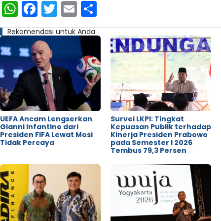
WhatsApp
Facebook
Twitter
Email
Share
Rekomendasi untuk Anda
UEFA Ancam Lengserkan
Survei LKPI: Tingkat
Gianni Infantino dari
Kepuasan Publik terhadap
Presiden FIFA Lewat Mosi
Kinerja Presiden Prabowo
Tidak Percaya
pada Semester I 2026
Tembus 79,3 Persen