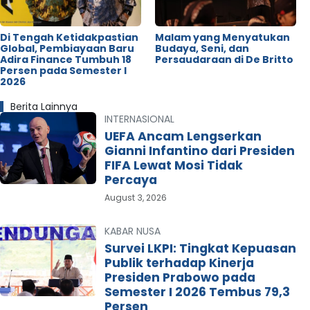
Di Tengah Ketidakpastian
Malam yang Menyatukan
Global, Pembiayaan Baru
Budaya, Seni, dan
Adira Finance Tumbuh 18
Persaudaraan di De Britto
Persen pada Semester I
2026
Berita Lainnya
INTERNASIONAL
UEFA Ancam Lengserkan
Gianni Infantino dari Presiden
FIFA Lewat Mosi Tidak
Percaya
August 3, 2026
KABAR NUSA
Survei LKPI: Tingkat Kepuasan
Publik terhadap Kinerja
Presiden Prabowo pada
Semester I 2026 Tembus 79,3
Persen