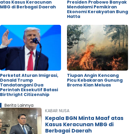
atas Kasus Keracunan
Presiden Prabowo Banyak
MBG di Berbagai Daerah
Mendalami Pemikiran
Ekonomi Kerakyatan Bung
Hatta
Perketat Aturan Imigrasi,
Tiupan Angin Kencang
Donald Trump
Picu Kebakaran Gunung
Tandatangani Dua
Bromo Kian Meluas
Perintah Eksekutif Batasi
Birthright Citizenship
Berita Lainnya
KABAR NUSA
Kepala BGN Minta Maaf atas
Kasus Keracunan MBG di
Berbagai Daerah