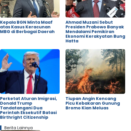
Kepala BGN Minta Maaf
Ahmad Muzani Sebut
atas Kasus Keracunan
Presiden Prabowo Banyak
MBG di Berbagai Daerah
Mendalami Pemikiran
Ekonomi Kerakyatan Bung
Hatta
Perketat Aturan Imigrasi,
Tiupan Angin Kencang
Donald Trump
Picu Kebakaran Gunung
Tandatangani Dua
Bromo Kian Meluas
Perintah Eksekutif Batasi
Birthright Citizenship
Berita Lainnya