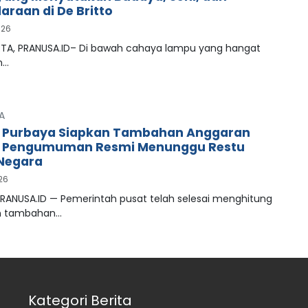
araan di De Britto
026
A, PRANUSA.ID– Di bawah cahaya lampu yang hangat
n…
A
 Purbaya Siapkan Tambahan Anggaran
, Pengumuman Resmi Menunggu Restu
Negara
026
PRANUSA.ID — Pemerintah pusat telah selesai menghitung
n tambahan…
Kategori Berita