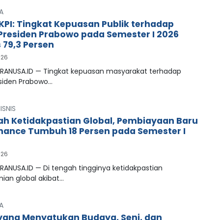
A
LKPI: Tingkat Kepuasan Publik terhadap
 Presiden Prabowo pada Semester I 2026
79,3 Persen
026
PRANUSA.ID — Tingkat kepuasan masyarakat terhadap
esiden Prabowo…
ISNIS
ah Ketidakpastian Global, Pembiayaan Baru
inance Tumbuh 18 Persen pada Semester I
026
RANUSA.ID — Di tengah tingginya ketidakpastian
ian global akibat…
A
ang Menyatukan Budaya, Seni, dan