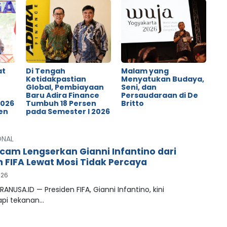
at
Di Tengah
Malam yang
Ketidakpastian
Menyatukan Budaya,
Global, Pembiayaan
Seni, dan
o
Baru Adira Finance
Persaudaraan di De
2026
Tumbuh 18 Persen
Britto
en
pada Semester I 2026
ONAL
cam Lengserkan Gianni Infantino dari
n FIFA Lewat Mosi Tidak Percaya
026
RANUSA.ID — Presiden FIFA, Gianni Infantino, kini
pi tekanan…