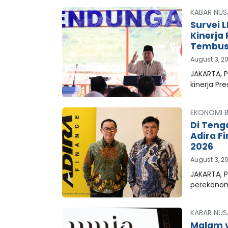
KABAR NUS
Survei 
Kinerja
Tembus 
August 3, 2
JAKARTA, 
kinerja Pr
EKONOMI B
Di Teng
Adira F
2026
August 3, 2
JAKARTA, P
perekonom
KABAR NUS
Malam y