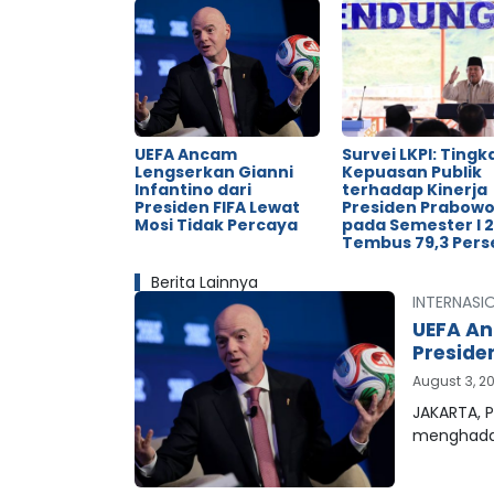
UEFA Ancam
Survei LKPI: Tingk
Lengserkan Gianni
Kepuasan Publik
Infantino dari
terhadap Kinerja
Presiden FIFA Lewat
Presiden Prabow
Mosi Tidak Percaya
pada Semester I 
Tembus 79,3 Pers
Berita Lainnya
INTERNASI
UEFA An
Preside
August 3, 2
JAKARTA, P
menghada