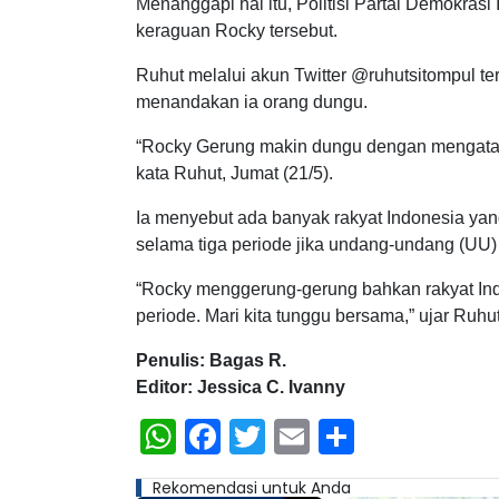
Menanggapi hal itu, Politisi Partai Demokras
keraguan Rocky tersebut.
Ruhut melalui akun Twitter @ruhutsitompul t
menandakan ia orang dungu.
“Rocky Gerung makin dungu dengan mengatak
kata Ruhut, Jumat (21/5).
Ia menyebut ada banyak rakyat Indonesia yan
selama tiga periode jika undang-undang (UU
“Rocky menggerung-gerung bahkan rakyat Ind
periode. Mari kita tunggu bersama,” ujar Ruhut
Penulis: Bagas R.
Editor: Jessica C. Ivanny
WhatsApp
Facebook
Twitter
Email
Share
Rekomendasi untuk Anda