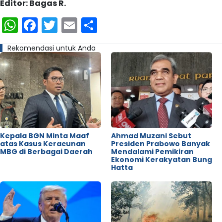
Editor: Bagas R.
WhatsApp
Facebook
Twitter
Email
Share
Rekomendasi untuk Anda
Kepala BGN Minta Maaf
Ahmad Muzani Sebut
atas Kasus Keracunan
Presiden Prabowo Banyak
MBG di Berbagai Daerah
Mendalami Pemikiran
Ekonomi Kerakyatan Bung
Hatta