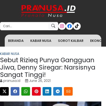
Search for:
BERANDA
KABAR NUSA
SOROT KALBAR
EKONOMI 
KABAR NUSA
Sebut Rizieq Punya Gangguan
Jiwa, Denny Siregar: Narsisnya
Sangat Tinggi!
pranusa.id
June 26, 2021