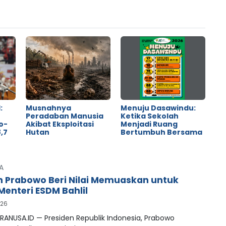
:
Musnahnya
Menuju Dasawindu:
Peradaban Manusia
Ketika Sekolah
o-
Akibat Eksploitasi
Menjadi Ruang
,7
Hutan
Bertumbuh Bersama
A
n Prabowo Beri Nilai Memuaskan untuk
Menteri ESDM Bahlil
026
RANUSA.ID — Presiden Republik Indonesia, Prabowo