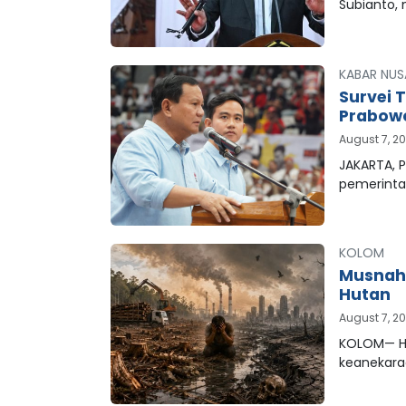
Subianto,
KABAR NUS
Survei 
Prabowo
August 7, 2
JAKARTA, P
pemerinta
KOLOM
Musnahn
Hutan
August 7, 2
KOLOM— Hu
keanekar