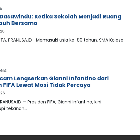
A
Dasawindu: Ketika Sekolah Menjadi Ruang
buh Bersama
026
A, PRANUSA.ID– Memasuki usia ke-80 tahun, SMA Kolese
ONAL
cam Lengserkan Gianni Infantino dari
n FIFA Lewat Mosi Tidak Percaya
026
RANUSA.ID — Presiden FIFA, Gianni Infantino, kini
pi tekanan…