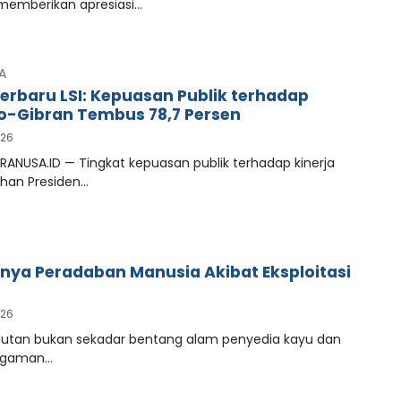
 memberikan apresiasi…
A
Terbaru LSI: Kepuasan Publik terhadap
-Gibran Tembus 78,7 Persen
026
RANUSA.ID — Tingkat kepuasan publik terhadap kinerja
han Presiden…
ya Peradaban Manusia Akibat Eksploitasi
026
tan bukan sekadar bentang alam penyedia kayu dan
agaman…