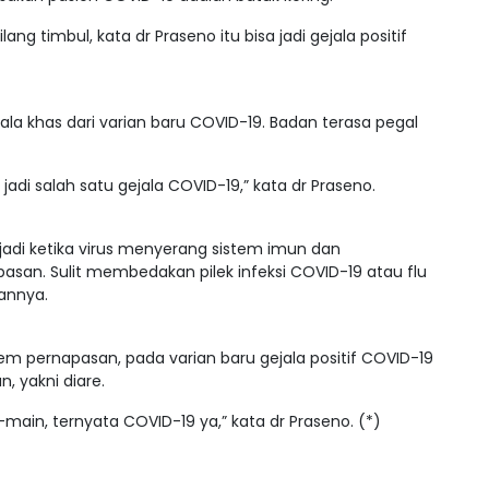
lang timbul, kata dr Praseno itu bisa jadi gejala positif
ala khas dari varian baru COVID-19. Badan terasa pegal
 jadi salah satu gejala COVID-19,” kata dr Praseno.
erjadi ketika virus menyerang sistem imun dan
asan. Sulit membedakan pilek infeksi COVID-19 atau flu
annya.
em pernapasan, pada varian baru gejala positif COVID-19
, yakni diare.
-main, ternyata COVID-19 ya,” kata dr Praseno. (*)