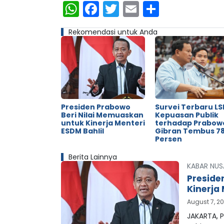
WhatsApp
Facebook
Twitter
Email
Share
Rekomendasi untuk Anda
Presiden Prabowo
Survei Terbaru LSI
Beri Nilai Memuaskan
Kepuasan Publik
untuk Kinerja Menteri
terhadap Prabow
ESDM Bahlil
Gibran Tembus 78
Persen
Berita Lainnya
KABAR NUS
Preside
Kinerja 
August 7, 2
JAKARTA, P