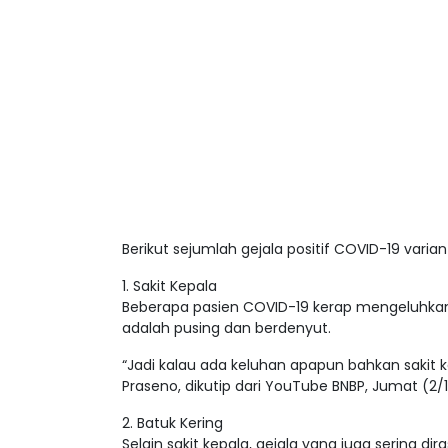
Berikut sejumlah gejala positif COVID-19 varian
1. Sakit Kepala
Beberapa pasien COVID-19 kerap mengeluhkan ko
adalah pusing dan berdenyut.
“Jadi kalau ada keluhan apapun bahkan sakit k
Praseno, dikutip dari YouTube BNBP, Jumat (2/
2. Batuk Kering
Selain sakit kepala, gejala yang juga sering di