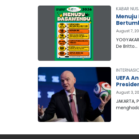
KABAR NUS
Menuju 
Bertum
August 7, 2
YOGYAKART
De Britto…
INTERNASI
UEFA An
Preside
August 3, 2
JAKARTA, P
menghada