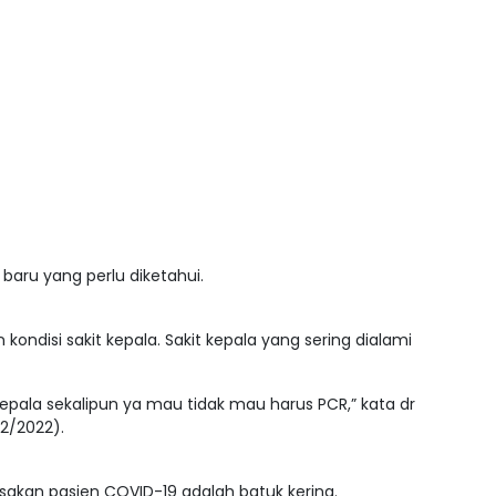
 baru yang perlu diketahui.
ndisi sakit kepala. Sakit kepala yang sering dialami
epala sekalipun ya mau tidak mau harus PCR,” kata dr
12/2022).
rasakan pasien COVID-19 adalah batuk kering.