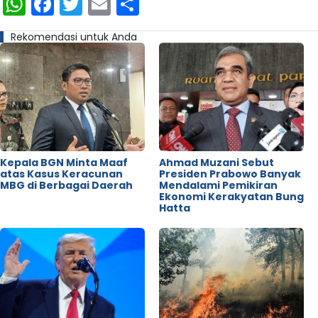
WhatsApp
Facebook
Twitter
Email
Share
Rekomendasi untuk Anda
Kepala BGN Minta Maaf
Ahmad Muzani Sebut
atas Kasus Keracunan
Presiden Prabowo Banyak
MBG di Berbagai Daerah
Mendalami Pemikiran
Ekonomi Kerakyatan Bung
Hatta