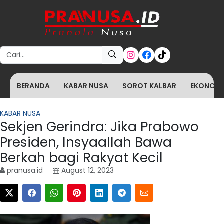
Search for:
BERANDA
KABAR NUSA
SOROT KALBAR
EKONOMI 
KABAR NUSA
Sekjen Gerindra: Jika Prabowo
Presiden, Insyaallah Bawa
Berkah bagi Rakyat Kecil
pranusa.id
August 12, 2023