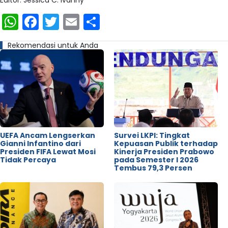
Editor: Jessica C. Ivanny
WhatsApp
Facebook
Twitter
Email
Share
Rekomendasi untuk Anda
UEFA Ancam Lengserkan
Survei LKPI: Tingkat
Gianni Infantino dari
Kepuasan Publik terhadap
Presiden FIFA Lewat Mosi
Kinerja Presiden Prabowo
Tidak Percaya
pada Semester I 2026
Tembus 79,3 Persen