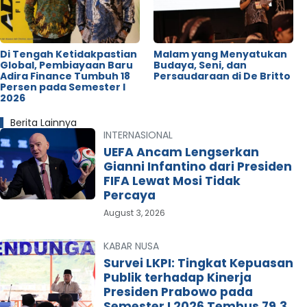
Di Tengah Ketidakpastian
Malam yang Menyatukan
Global, Pembiayaan Baru
Budaya, Seni, dan
Adira Finance Tumbuh 18
Persaudaraan di De Britto
Persen pada Semester I
2026
Berita Lainnya
INTERNASIONAL
UEFA Ancam Lengserkan
Gianni Infantino dari Presiden
FIFA Lewat Mosi Tidak
Percaya
August 3, 2026
KABAR NUSA
Survei LKPI: Tingkat Kepuasan
Publik terhadap Kinerja
Presiden Prabowo pada
Semester I 2026 Tembus 79,3