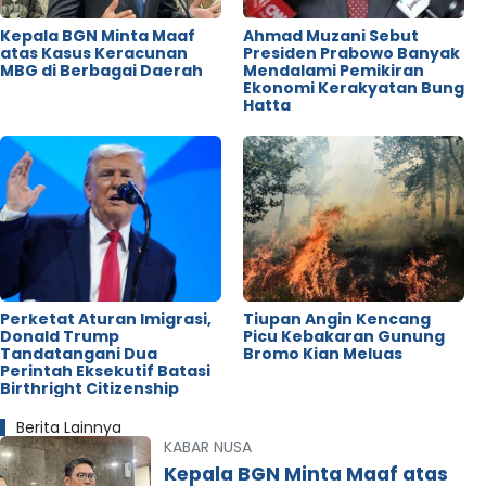
Kepala BGN Minta Maaf
Ahmad Muzani Sebut
atas Kasus Keracunan
Presiden Prabowo Banyak
MBG di Berbagai Daerah
Mendalami Pemikiran
Ekonomi Kerakyatan Bung
Hatta
Perketat Aturan Imigrasi,
Tiupan Angin Kencang
Donald Trump
Picu Kebakaran Gunung
Tandatangani Dua
Bromo Kian Meluas
Perintah Eksekutif Batasi
Birthright Citizenship
Berita Lainnya
KABAR NUSA
Kepala BGN Minta Maaf atas