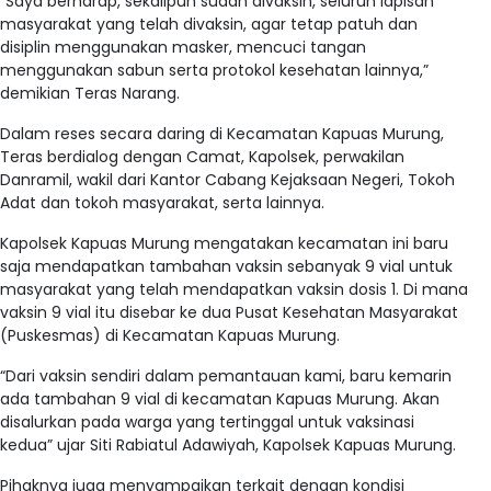
“Saya berharap, sekalipun sudah divaksin, seluruh lapisan
masyarakat yang telah divaksin, agar tetap patuh dan
disiplin menggunakan masker, mencuci tangan
menggunakan sabun serta protokol kesehatan lainnya,”
demikian Teras Narang.
Dalam reses secara daring di Kecamatan Kapuas Murung,
Teras berdialog dengan Camat, Kapolsek, perwakilan
Danramil, wakil dari Kantor Cabang Kejaksaan Negeri, Tokoh
Adat dan tokoh masyarakat, serta lainnya.
Kapolsek Kapuas Murung mengatakan kecamatan ini baru
saja mendapatkan tambahan vaksin sebanyak 9 vial untuk
masyarakat yang telah mendapatkan vaksin dosis 1. Di mana
vaksin 9 vial itu disebar ke dua Pusat Kesehatan Masyarakat
(Puskesmas) di Kecamatan Kapuas Murung.
“Dari vaksin sendiri dalam pemantauan kami, baru kemarin
ada tambahan 9 vial di kecamatan Kapuas Murung. Akan
disalurkan pada warga yang tertinggal untuk vaksinasi
kedua” ujar Siti Rabiatul Adawiyah, Kapolsek Kapuas Murung.
Pihaknya juga menyampaikan terkait dengan kondisi