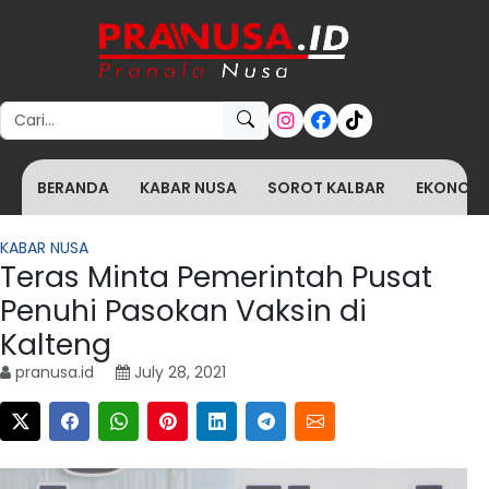
Search for:
BERANDA
KABAR NUSA
SOROT KALBAR
EKONOMI 
KABAR NUSA
Teras Minta Pemerintah Pusat
Penuhi Pasokan Vaksin di
Kalteng
pranusa.id
July 28, 2021