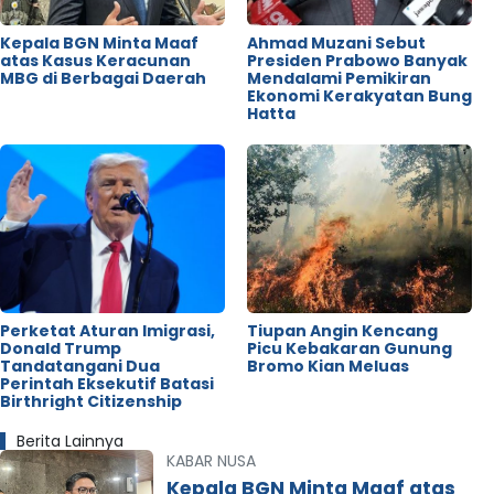
Kepala BGN Minta Maaf
Ahmad Muzani Sebut
atas Kasus Keracunan
Presiden Prabowo Banyak
MBG di Berbagai Daerah
Mendalami Pemikiran
Ekonomi Kerakyatan Bung
Hatta
Perketat Aturan Imigrasi,
Tiupan Angin Kencang
Donald Trump
Picu Kebakaran Gunung
Tandatangani Dua
Bromo Kian Meluas
Perintah Eksekutif Batasi
Birthright Citizenship
Berita Lainnya
KABAR NUSA
Kepala BGN Minta Maaf atas