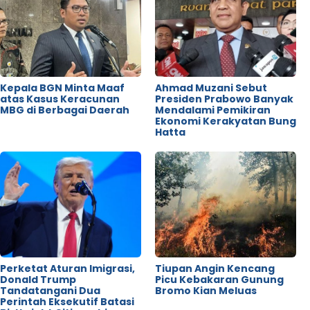
Kepala BGN Minta Maaf
Ahmad Muzani Sebut
atas Kasus Keracunan
Presiden Prabowo Banyak
MBG di Berbagai Daerah
Mendalami Pemikiran
Ekonomi Kerakyatan Bung
Hatta
Perketat Aturan Imigrasi,
Tiupan Angin Kencang
Donald Trump
Picu Kebakaran Gunung
Tandatangani Dua
Bromo Kian Meluas
Perintah Eksekutif Batasi