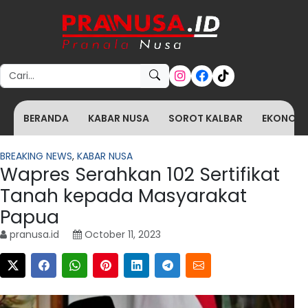
Search for:
BERANDA
KABAR NUSA
SOROT KALBAR
EKONOMI 
BREAKING NEWS
,
KABAR NUSA
Wapres Serahkan 102 Sertifikat
Tanah kepada Masyarakat
Papua
pranusa.id
October 11, 2023